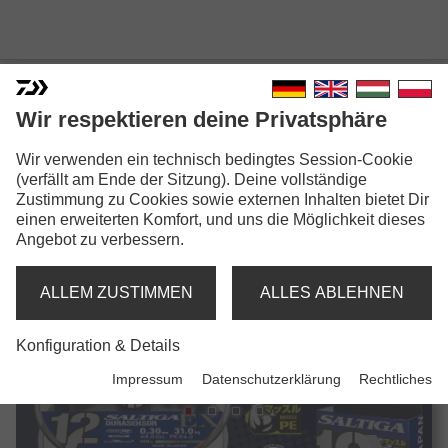
NEUHEITEN
N
N
N
N
N
N
N
N
Wir respektieren deine Privatsphäre
Wir verwenden ein technisch bedingtes Session-Cookie
(verfällt am Ende der Sitzung). Deine vollständige
Zustimmung zu Cookies sowie externen Inhalten bietet Dir
einen erweiterten Komfort, und uns die Möglichkeit dieses
Angebot zu verbessern.
NEUHEITEN
N
ALLEM ZUSTIMMEN
ALLES ABLEHNEN
Konfiguration & Details
Impressum
Datenschutzerklärung
Rechtliches
NEUHEITEN
N
N
N