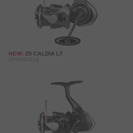
NEW:
25 CALDIA LT
SPINNROLLE