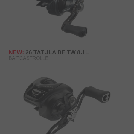
NEW:
26 TATULA BF TW 8.1L
BAITCASTROLLE