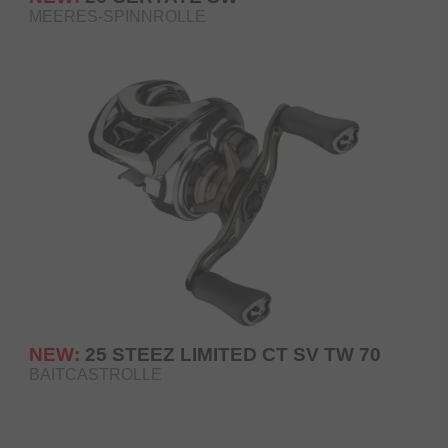
MEERES-SPINNROLLE
NEW:
25 STEEZ LIMITED CT SV TW 70
BAITCASTROLLE