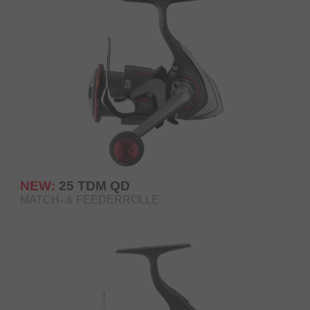
NEW:
25 TDM QD
MATCH- & FEEDERROLLE