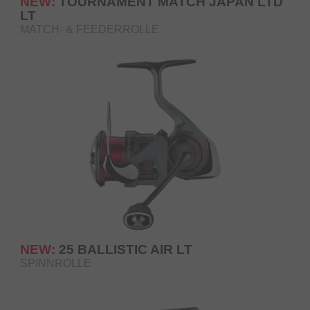
NEW:
TOURNAMENT MATCH JAPAN LTD
LT
MATCH- & FEEDERROLLE
NEW:
25 BALLISTIC AIR LT
SPINNROLLE