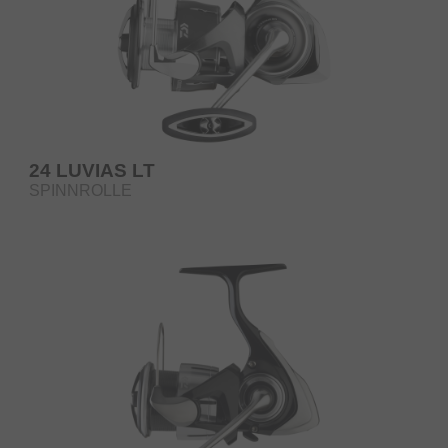
24 LUVIAS LT
SPINNROLLE