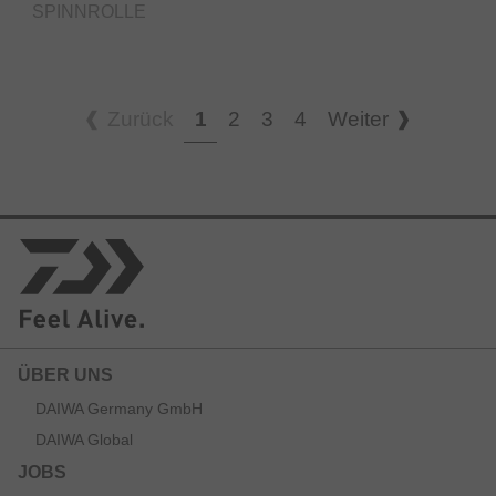
SPINNROLLE
Zurück
1
2
3
4
Weiter
ÜBER UNS
DAIWA Germany GmbH
DAIWA Global
JOBS