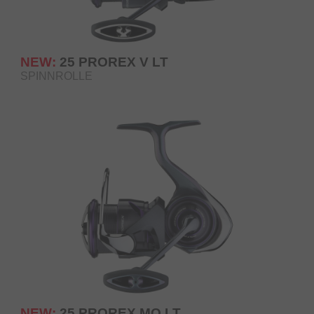
NEW:
25 PROREX V LT
SPINNROLLE
NEW:
25 PROREX MQ LT