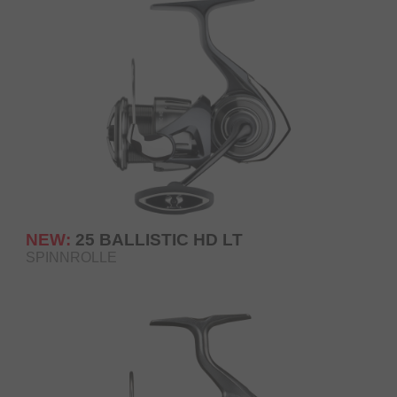
NEW:
25 BALLISTIC HD LT
SPINNROLLE