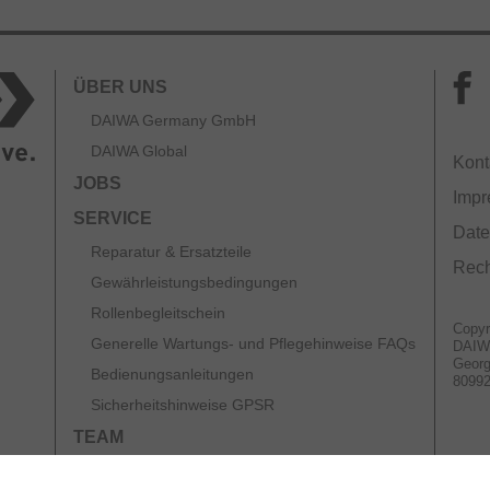
ÜBER UNS
DAIWA Germany GmbH
DAIWA Global
Kont
JOBS
Imp
SERVICE
Date
Reparatur & Ersatzteile
Rech
Gewährleistungsbedingungen
Rollenbegleitschein
Copyr
Generelle Wartungs- und Pflegehinweise FAQs
DAIW
Georg
Bedienungsanleitungen
8099
Sicherheitshinweise GPSR
TEAM
KATALOGE