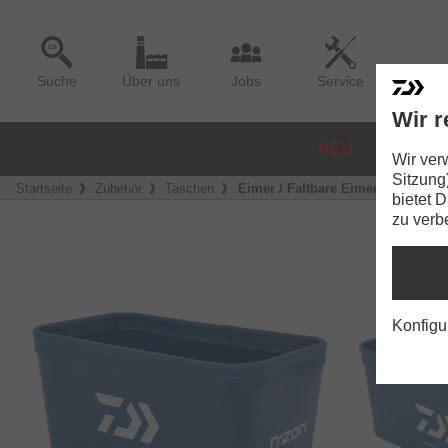
Suche
Über uns
Jobs
Service
Wir r
NEU
ROLLE
Wir ver
Sitzung
Startseite
Zubehör
Taschen
Eimer / Faltbare Eimer
bietet 
zu verb
Konfigu