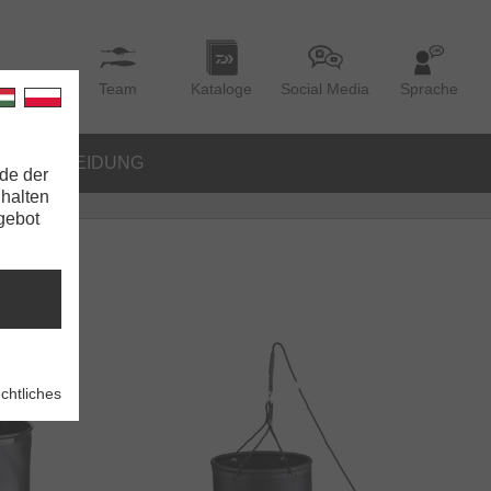
Team
Kataloge
Social Media
Sprache
BEKLEIDUNG
de der
nhalten
ngebot
chtliches