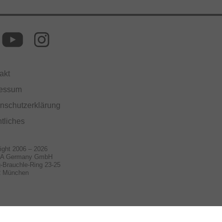
akt
ressum
nschutzerklärung
tliches
ight 2006 – 2026
A Germany GmbH
-Brauchle-Ring 23-25
2 München