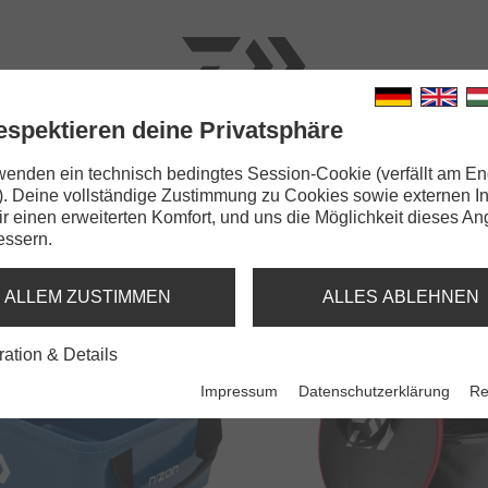
espektieren deine Privatsphäre
N
RUTEN
SCHNÜRE
KLEINTEILE
ZUBEHÖR
wenden ein technisch bedingtes Session-Cookie (verfällt am En
). Deine vollständige Zustimmung zu Cookies sowie externen I
Dir einen erweiterten Komfort, und uns die Möglichkeit dieses A
essern.
EIMER / FALTBARE EIMER
ALLEM ZUSTIMMEN
ALLES ABLEHNEN
ration & Details
Impressum
Datenschutzerklärung
Re