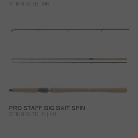
SPINNRUTE | MH
PRO STAFF BIG BAIT SPIN
SPINNRUTE | H | XH