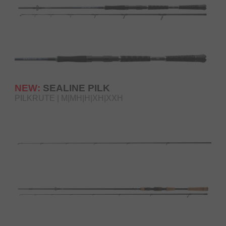
NEW:
SEALINE PILK
PILKRUTE | M|MH|H|XH|XXH