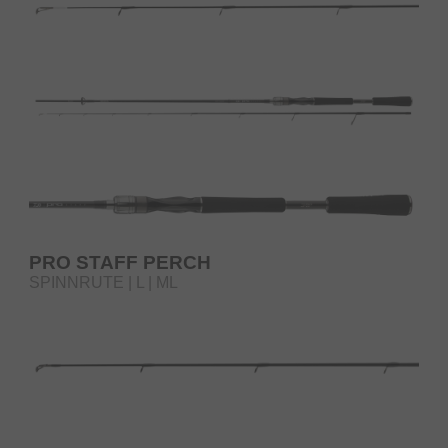
PRO STAFF PERCH
SPINNRUTE | L | ML