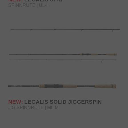
SPINNRUTE | UL-H
NEW:
LEGALIS SOLID JIGGERSPIN
JIG-SPINNRUTE | ML-M