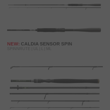
NEW:
CALDIA SENSOR SPIN
SPINNRUTE | UL | L | ML