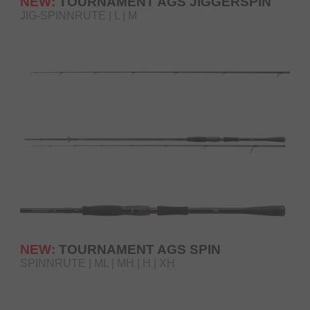
NEW:
TOURNAMENT AGS JIGGERSPIN
JIG-SPINNRUTE | L | M
NEW:
TOURNAMENT AGS SPIN
SPINNRUTE | ML | MH | H | XH