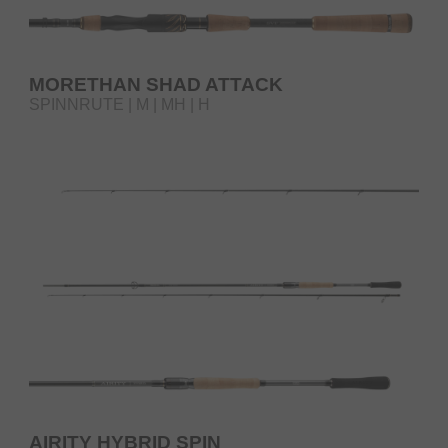
MORETHAN SHAD ATTACK
SPINNRUTE | M | MH | H
AIRITY HYBRID SPIN