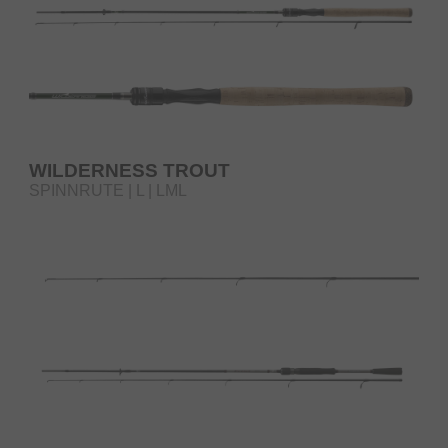
WILDERNESS TROUT
SPINNRUTE | L | LML