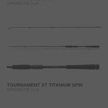
SPINNRUTE | L-H
TOURNAMENT XT TITANIUM SPIN
SPINNRUTE | L-H