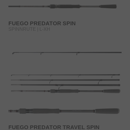
FUEGO PREDATOR SPIN
SPINNRUTE | L-XH
FUEGO PREDATOR TRAVEL SPIN