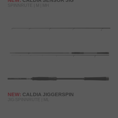
NEW:
CALDIA SENSOR JIG
SPINNRUTE | M | MH
NEW:
CALDIA JIGGERSPIN
JIG-SPINNRUTE | ML