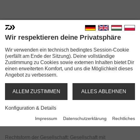
IMPRESSUM
Wir respektieren deine Privatsphäre
Wir verwenden ein technisch bedingtes Session-Cookie
Betreiber der Website:
(verfällt am Ende der Sitzung). Deine vollständige
Zustimmung zu Cookies sowie externen Inhalten bietet Dir
DAIWA Germany GmbH
einen erweiterten Komfort, und uns die Möglichkeit dieses
Angebot zu verbessern.
Georg-Brauchle-Ring 23-25
80992 München
ALLEM ZUSTIMMEN
ALLES ABLEHNEN
Deutschland
Telefon: +49 (0)89 309065-0
Konfiguration & Details
E-Mail: info@daiwa.de
Impressum
Datenschutzerklärung
Rechtliches
Rechtsform der Gesellschaft: Gesellschaft mit