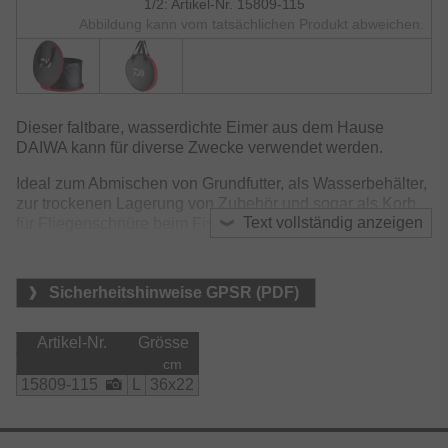
1/2: Artikel-Nr. 15809-115
Abbildung kann vom tatsächlichen Produkt abweichen.
Dieser faltbare, wasserdichte Eimer aus dem Hause
DAIWA kann für diverse Zwecke verwendet werden.
Ideal zum Abmischen von Grundfutter, als Wasserbehälter,
zur trockenen Lagerung von Zubehör und sogar als Korb
Text vollständig anzeigen
für Fliegenschnüre beim Fischen mit Streamer auf Hecht.
Material:
    Eimer:

Sicherheitshinweise GPSR (PDF)
        EVA
Artikel-Nr.
Grösse
cm
15809-115
L
36x22