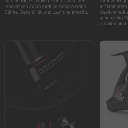
für eine Big-Pit-Rolle geführt. Durch den
Airdrive-Büge
innovativen Zaion Airdrive Rotor werden
mit kleinere
Stärke, Sensibilität und Laufruhe erreicht.
Gewicht reduz
gleichzeitig S
erhalten bleib