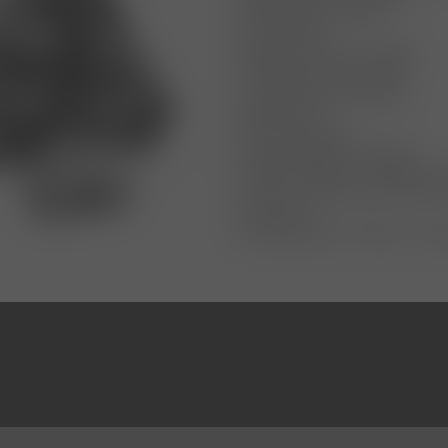
▪ Zaion Airdrive Rotor
▪ Zaion Body
▪ Airdrive Air Bail, einteilig
▪ Twistbuster III mit 2 BB
▪ SCW Schnurverlegung
▪ QD-Bremse
▪ HIP-Schnurclip
▪ Tough Digigear Getriebe
▪ Infinite System mit größerem
▪ Screw-in-Kurbel aus Alumin
▪ Holzknauf
▪ Ersatzspule (LD 530m / 0.3
TECHNOLOGIEN