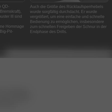
e QD-
Auch die Größe des Rücklaufsperrhebels
Bremskraft),
wurde sorgfältig durchdacht. Er wurde
ster III sind
vergrößert, um eine einfache und schnelle
Bedienung zu ermöglichen, insbesondere
– eine Hommage
zum schnellen Freigeben der Schnur in der
ig-Pit-
Endphase des Drills.
it 2° Verjüngung
 / 76mm Oberseite)
digkeit (115cm)
ulenkante