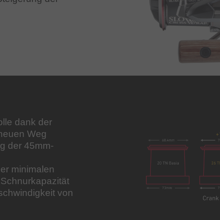
olle dank der
n neuen Weg
ung der 45mm-
ner minimalen
 Schnurkapazität
schwindigkeit von