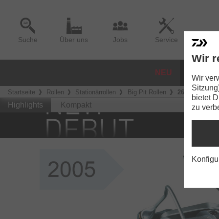
Suche
Über uns
Jobs
Service
Wir r
NEU
ROLLE
Wir ver
Sitzung
Startseite
Rollen
Stationärrollen
Big Pit Rollen
26 Tournamen
bietet 
Highlights
Kompakt
zu verb
Konfigu