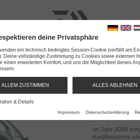
espektieren deine Privatsphäre
N
RUTEN
SCHNÜRE
KLEINTEILE
ZUBEHÖR
wenden ein technisch bedingtes Session-Cookie (verfällt am En
). Deine vollständige Zustimmung zu Cookies sowie externen I
t Basia 45 SCW QD
Dir einen erweiterten Komfort, und uns die Möglichkeit dieses A
essern.
ALLEM ZUSTIMMEN
ALLES ABLEHNEN
ration & Details
Impressum
Datenschutzerklärung
Re
Im Jahr 2005 sorg
Karpfenszene und 