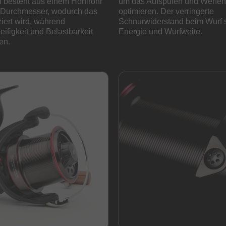
l besteht aus einem Hohlrohr
um das Aufspulen und Werfen
m Durchmesser, wodurch das
optimieren. Der verringerte
iert wird, während
Schnurwiderstand beim Wurf s
teifigkeit und Belastbarkeit
Energie und Wurfweite.
en.