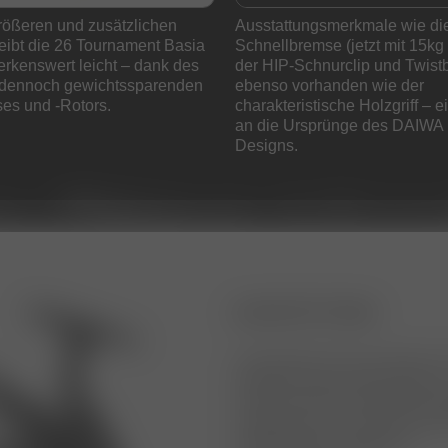
 größeren und zusätzlichen
Ausstattungsmerkmale wie di
eibt die 26 Tournament Basia
Schnellbremse (jetzt mit 15kg 
rkenswert leicht – dank des
der HIP-Schnurclip und Twistbu
 dennoch gewichtssparenden
ebenso vorhanden wie der
es und -Rotors.
charakteristische Holzgriff 
an die Ursprünge des DAIWA B
Designs.
AUSSTATTUNG
▪ Ultra Big Pit 45-mm-Spule m
▪ Breitere Spule (79mm Basis
▪ Extrem hohe Einholgeschwin
▪ Optimierte LC Long Cast Sp
▪ Magsealed-Konstruktion