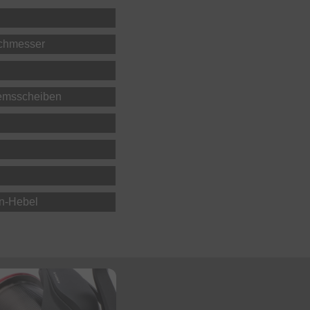
rchmesser
remsscheiben
en-Hebel