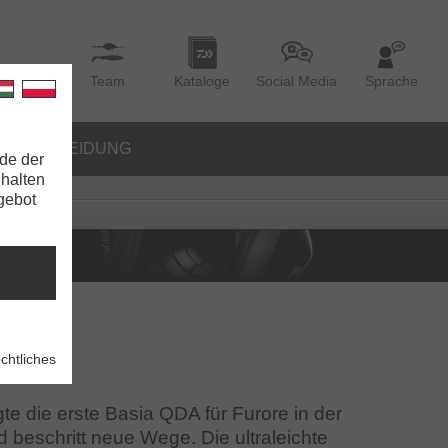
Team
Kataloge
Social Media
Sprache
BEKLEIDUNG
de der
nhalten
ngebot
chtliches
te die erste Basia QDA für Furore in der
beschritt neue Wege. Die ultraleichte