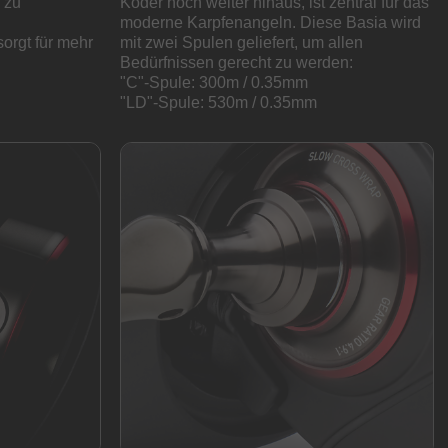
 zu
Köder noch weiter hinaus, ist zentral für das
moderne Karpfenangeln. Diese Basia wird
orgt für mehr
mit zwei Spulen geliefert, um allen
Bedürfnissen gerecht zu werden:
"C"-Spule: 300m / 0.35mm
"LD"-Spule: 530m / 0.35mm