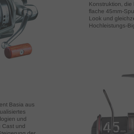
Konstruktion, die
flache 45mm-Spu
Look und gleichzei
Hochleistungs-Big
ent Basia aus
ualisiertes
logien und
g Cast und
teigerung der