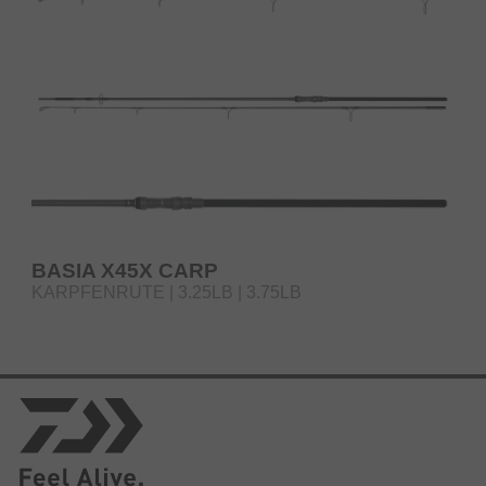
BASIA X45X CARP
KARPFENRUTE | 3.25LB | 3.75LB