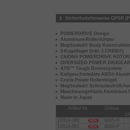
Sachen Konstruktionstechnologie und
minimalem Gewicht für maximale Lauf
extremer Belastung bleibt der Rolle
Sicherheitshinweise GPSR (
unmittelbare Kontrolle im Drill kapit
In Kombination mit dem präzise gef
Certate SW zudem ein gefrästes, gr
POWERDRIVE Design
Digigear-Getriebe integriert, das de
Aluminium-Rollenkörper
Getriebekonstruktionen.
MagSealed® Body Konstruktio
9 Kugellager (inkl. 3 CRBB®)
Für dauerhafte Zuverlässigkeit unt
ZAION® POWERDRIVE ROTOR
bewährte Magsealed-Technologie da
OVERSIZED POWER DIGIGEAR®
Schmutzpartikeln. Ergänzt wird die
ATD™ Tough Bremssystem
ATD-Bremssystem, das eine gleichmäß
Kaltgeschmiedete ABS® Alumin
für maximale Kontrolle und Sicherh
Crank Power Rollenbügel
MagSealed® Schnurlaufröllche
Ausstattungshinweis:
Maschinengefräste Aluminium S
Made in Japan
Die Größen 8000-H, 10000-H, 1400
werden mit Egg-Shape Kurbelknauf g
Artikel-Nr.
Grösse
runden EVA Kurbelknauf.
C
10314-080
8000-H
NEW
10314-081
8000-P
NEW