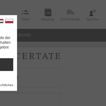
Team
Kataloge
Social Media
Sprache
BEKLEIDUNG
de der
nhalten
ngebot
chtliches