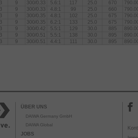
3
9
300/0.33
5.6:1
117
25.0
670
790.0
3
9
300/0.33
4.8:1
99
25.0
660
790.0
3
9
300/0.35
4.8:1
102
25.0
675
790.0
3
9
300/0.35
6.2:1
133
25.0
675
790.0
3
9
300/0.42
5.5:1
129
30.0
885
890.0
3
9
300/0.51
5.5:1
138
30.0
895
890.0
3
9
300/0.51
4.4:1
111
30.0
895
890.0
ÜBER UNS
DAIWA Germany GmbH
DAIWA Global
Kont
JOBS
Imp