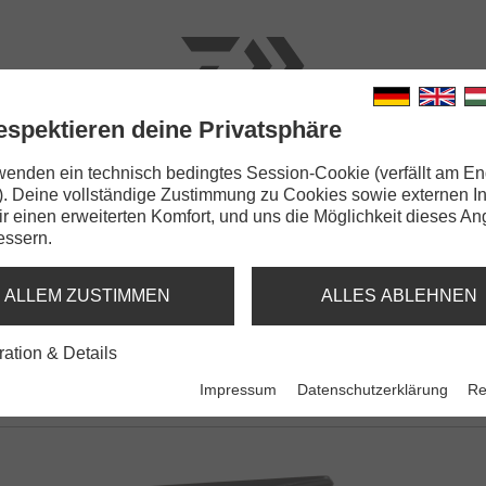
espektieren deine Privatsphäre
N
RUTEN
SCHNÜRE
KLEINTEILE
ZUBEHÖR
wenden ein technisch bedingtes Session-Cookie (verfällt am En
). Deine vollständige Zustimmung zu Cookies sowie externen I
te SW
Dir einen erweiterten Komfort, und uns die Möglichkeit dieses A
essern.
ALLEM ZUSTIMMEN
ALLES ABLEHNEN
ration & Details
Impressum
Datenschutzerklärung
Re