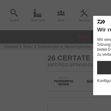
Suche
Über uns
Jobs
Service
Wir r
NEU
ROLLE
Wir ver
Sitzung
Startseite
Rollen
Stationärrollen
Meeres-Spinnrollen
26 Certa
bietet 
zu verb
26 CERTATE SW
MEERES-SPINNROLLE
Konfigu