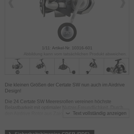
1/11: Artikel-Nr. 10316-601
Abbildung kann vom tatsächlichen Produkt abweichen.
Die kleinen Größen der Certate SW nun auch im Airdrive
Design!
Die 24 Certate SW Meeresrollen vereinen höchste
Belastbarkeit mit optimaler Nutzer-Freundlichkeit. Durch
Text vollständig anzeigen
den Airdrive Rotor aus Zaion Material kann ein leichterer
Rotor verwendet werden, der den Anlaufwiderstand
reduziert und die Sensibilität erhöht. Der hohle Airdrive
Bügel sorgt für weniger Verwicklungen am neu gestaltetem