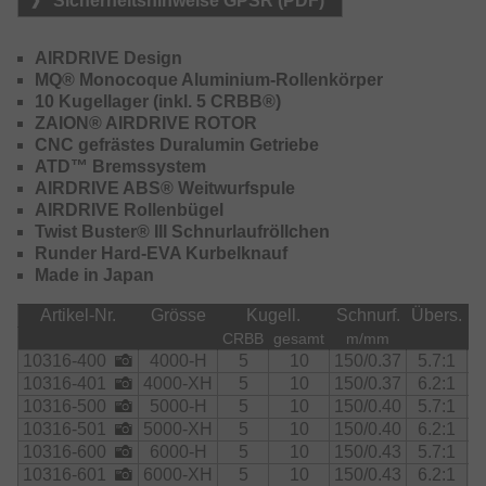
Sicherheitshinweise GPSR (PDF)
Bügelarm und erleichtert den Einsatz, insbesondere bei
windigen Verhältnissen. Der Airdrive Shaft reduziert die
Kontaktfläche der Achse mit dem Antriebsrad und sorgt für
AIRDRIVE Design
einen seidenweichen Lauf. Das extra große, gefräste
MQ® Monocoque Aluminium-Rollenkörper
Tough Digigear Getriebe besitzt extra große Zähne und
10 Kugellager (inkl. 5 CRBB®)
hält den dauerhaft hohen Belastungen der Meeresfischerei
ZAION® AIRDRIVE ROTOR
problemlos Stand. Die MQ Konstruktion des Rollenkörpers
CNC gefrästes Duralumin Getriebe
aus Aluminium sorgt für optimale Kraftübertragung und
ATD™ Bremssystem
Verwindungsfestigkeit. Durch die MagSealed Konstruktion
AIRDRIVE ABS® Weitwurfspule
am Schnurlaufröllchen und der Achse wird das Eindringen
AIRDRIVE Rollenbügel
von Salzwasser und Schmutzpartikeln verhindert und
Twist Buster® III Schnurlaufröllchen
Korrosion im Inneren des Rollenkörpers stark reduziert.
Runder Hard-EVA Kurbelknauf
Die ATD-Bremse mit Kohlefaserbremsscheiben hält auch
Made in Japan
den stärksten Fluchten stand. Mit rundem EVA-Power
Artikel-Nr.
Grösse
Kugell.
Schnurf.
Übers.
E
Kurbelknauf.
CRBB
gesamt
m/mm
Bremsscheiben:
10316-400
4000-H
5
10
150/0.37
5.7:1
10316-401
4000-XH
5
10
150/0.37
6.2:1
Die Größe 4000 ist mit 3 Kohlefaser-Bremsscheiben
10316-500
5000-H
5
10
150/0.40
5.7:1
ausgestattet. Die Größen 5000/6000 sind mit 5 Kohlefaser-
10316-501
5000-XH
5
10
150/0.40
6.2:1
Bremsscheiben ausgestattet.
10316-600
6000-H
5
10
150/0.43
5.7:1
10316-601
6000-XH
5
10
150/0.43
6.2:1