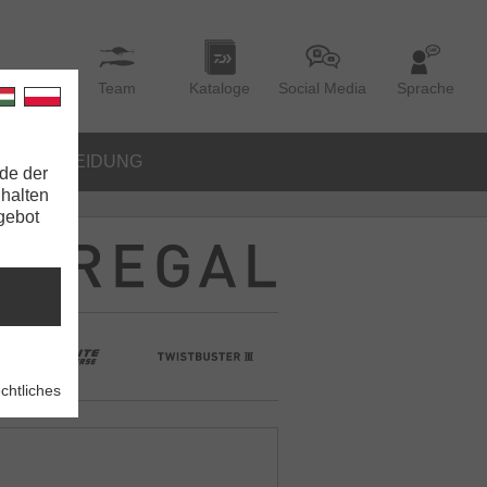
Team
Kataloge
Social Media
Sprache
BEKLEIDUNG
de der
nhalten
ngebot
chtliches