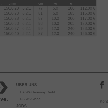
t
m/mm
cm
kg
g
150/0.20
6.2:1
77
5.0
180
112.00 €
150/0.23
6.2:1
81
5.0
185
115.00 €
150/0.28
6.2:1
87
10.0
200
117.00 €
150/0.33
6.2:1
93
10.0
205
120.00 €
150/0.37
6.2:1
99
12.0
240
123.00 €
150/0.40
5.2:1
87
12.0
240
126.00 €
ÜBER UNS
DAIWA Germany GmbH
DAIWA Global
Kont
JOBS