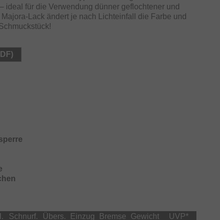
– ideal für die Verwendung dünner geflochtener und
Majora-Lack ändert je nach Lichteinfall die Farbe und
 Schmuckstück!
PDF)
sperre
e
lchen
.
Schnurf.
Übers.
Einzug
Bremse
Gewicht
UVP
*