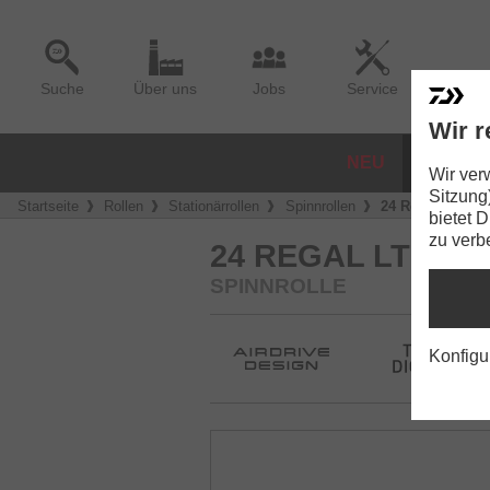
Suche
Über uns
Jobs
Service
Wir r
NEU
ROLLE
Wir ver
Sitzung
Startseite
Rollen
Stationärrollen
Spinnrollen
24 Regal LT
bietet 
zu verb
24 REGAL LT
SPINNROLLE
Konfigu