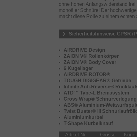
ohne hohen Anfangswiderstand frei 
monofiler Schnüre! Der hochwertige 
macht diese Rolle zu einem echten
Sicherheitshinweise GPSR (
AIRDRIVE Design
ZAION V® Rollenkörper
ZAION V® Body Cover
6 Kugellager
AIRDRIVE ROTOR®
TOUGH DIGIGEAR® Getriebe
Infinite Anti-Reverse® Rücklauf
ATD™ Type-L Bremssystem
Cross Wrap® Schnurverlegung
ABS® Aluminium-Weitwurfspul
Twist Buster® III Schnurlaufröl
Aluminiumkurbel
T-Shape Kurbelknauf
Artikel-Nr.
Grösse
Kugell