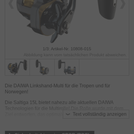
1/3: Artikel-Nr. 10808-015
Abbildung kann vom tatsächlichen Produkt abweichen.
Die DAIWA Linkshand-Multi für die Tropen und für
Norwegen!
Die Saltiga 15L bietet nahezu alle aktuellen DAIWA
Technologien für die Multirolle! Die Rolle wurde mit dem
Text vollständig anzeigen
Ziel entworfen, das optimale Handling beim Fischen in
Bezug auf Balance, Leichtigkeit und Widerstandsfähigkeit
zu gewährleisten. Der Rollenkörper wurde speziell so
konstruiert, dass er beim Angeln problemlos mit dem