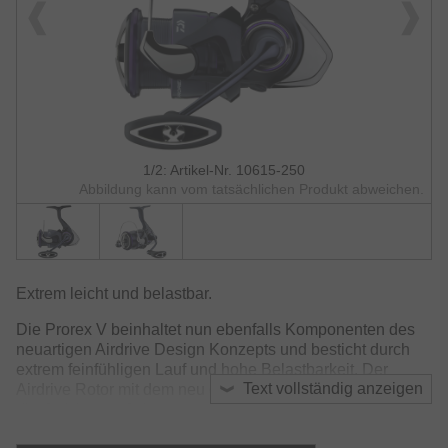
1/2: Artikel-Nr. 10615-250
Abbildung kann vom tatsächlichen Produkt abweichen.
Extrem leicht und belastbar.
Die Prorex V beinhaltet nun ebenfalls Komponenten des
neuartigen Airdrive Design Konzepts und besticht durch
extrem feinfühligen Lauf und hohe Belastbarkeit. Der
Text vollständig anzeigen
Airdrive Rotor mit dem neu gestalteten Bügelarm reduziert
die Gefahr von Schnurverwicklungen am Bügel und sorgt
insbesondere bei Wind oder der Verwendung dünner