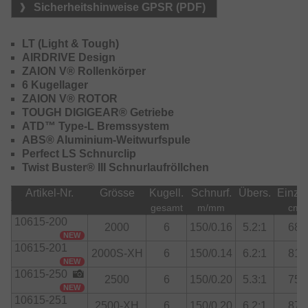
geflochtener Schnüre für weniger Verwicklungen und
Sicherheitshinweise GPSR (PDF)
stressfreies Fischen.
Durch den leichten und verwindungsfesten Airdrive Rotor
aus Zaion V Material wird die Balance der Rolle in den
LT (Light & Tough)
unteren Rollenbereich verlagert, was eine bessere
AIRDRIVE Design
Sensibilität beim Angeln zur Folge hat.
ZAION V® Rollenkörper
6 Kugellager
Das Tough Digigear Getriebe wird verwindungsfest im
ZAION V® ROTOR
Zaion V Rollenkörper gelagert und bietet einen
TOUGH DIGIGEAR® Getriebe
seidenweichen Lauf mit optimaler Kraftübertragung. Die
ATD™ Type-L Bremssystem
ATD Type-L Bremse läuft gleichmäßig ohne hohen
ABS® Aluminium-Weitwurfspule
Anfangswiderstand an und gibt die eingestellte Bremskraft
Perfect LS Schnurclip
sofort frei. Die spezielle ABS LC Weitwurfspule mit
Twist Buster® III Schnurlaufröllchen
optimierter Abwurfkante sorgt für hohe Wurfweiten.
Artikel-Nr.
Grösse
Kugell.
Schnurf.
Übers.
Einzu
Ausstattungshinweis:
gesamt
m/mm
cm
10615-200
Die Größen bis 2000 werden mit I-Shape Kurbelknauf
2000
6
150/0.16
5.2:1
68
NEW
geliefert, die Größen 2500 bis 4000 mit T-Shape
10615-201
2000S-XH
6
150/0.14
6.2:1
81
Kurbelknauf.
NEW
10615-250
2500
6
150/0.20
5.3:1
75
NEW
10615-251
2500-XH
6
150/0.20
6.2:1
87