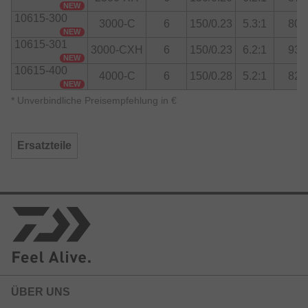
NEW
10615-300
3000-C
6
150/0.23
5.3:1
80
NEW
10615-301
3000-CXH
6
150/0.23
6.2:1
93
NEW
10615-400
4000-C
6
150/0.28
5.2:1
82
NEW
*
Unverbindliche Preisempfehlung in €
Ersatzteile
ÜBER UNS