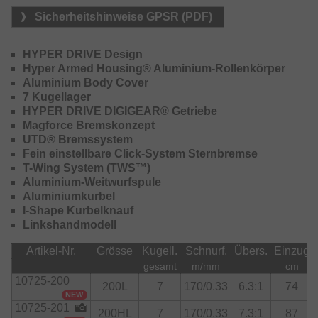
Aluminium, das für eine verwindungsfeste Lagerung des
Sicherheitshinweise GPSR (PDF)
Getriebes sorgt, dem Hyperdrive Digigear Getriebe, das
durch die großen Zähne im Antriebsrad aus Messing für
eine hohe Kraftübertragung und lange Lebensdauer auch
HYPER DRIVE Design
bei hohen Belastungen sorgt, und dem Hyper Tough
Hyper Armed Housing® Aluminium-Rollenkörper
Clutch Freilaufhebel, der ein ungewolltes Umschlagen des
Aluminium Body Cover
Hebels im Wurf verhindert.
7 Kugellager
HYPER DRIVE DIGIGEAR® Getriebe
Der Zero Adjuster der mechanischen Spulenbremse ist auf
Magforce Bremskonzept
optimale Wurfweiten voreingestellt (es wird empfohlen,
UTD® Bremssystem
diese Einstellung NICHT zu verändern).
Fein einstellbare Click-System Sternbremse
Die 25 Tatula TW 200 ist eine echte Allroundrolle fürs
T-Wing System (TWS™)
mittelschwere Angeln und eignet sich insbesondere für
Aluminium-Weitwurfspule
Ködergewichte von ca. 30g bis 120g.
Aluminiumkurbel
I-Shape Kurbelknauf
Linkshandmodell
Artikel-Nr.
Grösse
Kugell.
Schnurf.
Übers.
Einzug
gesamt
m/mm
cm
10725-200
200L
7
170/0.33
6.3:1
74
NEW
10725-201
200HL
7
170/0.33
7.3:1
87