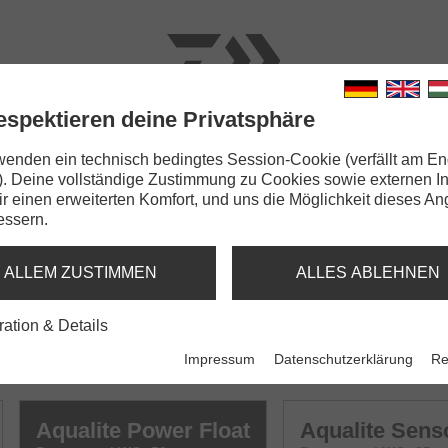
espektieren deine Privatsphäre
N
RUTEN
SCHNÜRE
KLEINTEILE
ZUBEHÖR
wenden ein technisch bedingtes Session-Cookie (verfällt am En
). Deine vollständige Zustimmung zu Cookies sowie externen I
te Power Float
Dir einen erweiterten Komfort, und uns die Möglichkeit dieses A
essern.
 & MATCH
ALLEM ZUSTIMMEN
ALLES ABLEHNEN
ration & Details
Impressum
Datenschutzerklärung
Re
Aqualite Power Float
Aqualite Senso