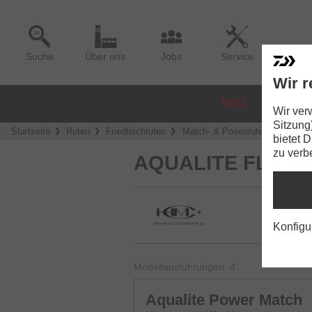
Suche
Über uns
Jobs
Service
Wir r
NEU
ROLLE
Wir ver
Sitzung
Startseite
Ruten
Friedfischruten
Match- & Posenruten
Aquali
bietet 
zu verb
AQUALITE FLOAT
Konfigu
Modellausführungen: 4
Aqualite Power Match