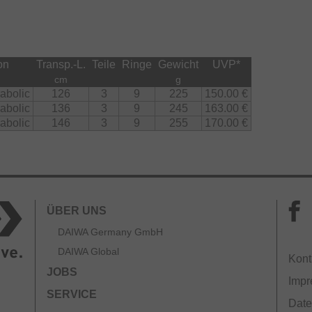
on
Transp.-L.
Teile
Ringe
Gewicht
UVP
*
cm
g
abolic
126
3
9
225
150.00 €
abolic
136
3
9
245
163.00 €
abolic
146
3
9
255
170.00 €
ÜBER UNS
DAIWA Germany GmbH
DAIWA Global
Kont
JOBS
Imp
SERVICE
Date