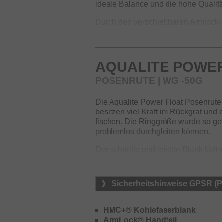
ideale Balance und die hohe Quali
Durch den verschiebbaren Armlock- 
Modellen kann die Position der Roll
persönlichen Erfordernisse angepas
Die Wurfperformance und Aktion der
AQUALITE POWE
verschiedenen Naturködermontagen
POSENRUTE | WG -50G
Die Aqualite Power Float Posenrut
besitzen viel Kraft im Rückgrat und
fischen. Die Ringgröße wurde so ge
problemlos durchgleiten können.
Der schnelle und leichte Blank lädt 
Wurfweiten – auch ideal, wenn mit 
Ausgestattet mit speziell geformtem
Sicherheitshinweise GPSR (
Angelns.
HMC+® Kohlefaserblank
ArmLock® Handteil