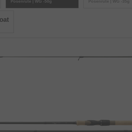
Posenrute | WG -50g
Posenrute | WG -35g
oat