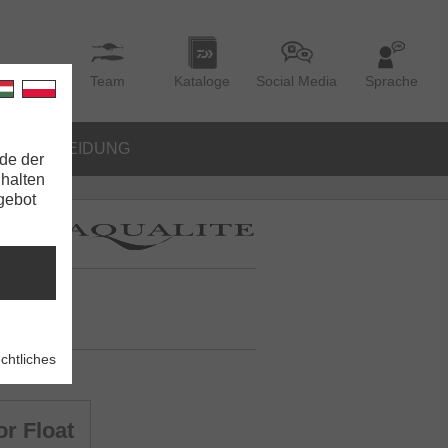
Team
Kataloge
Social Media
Sprache
BEKLEIDUNG
de der
nhalten
ngebot
chtliches
r Float