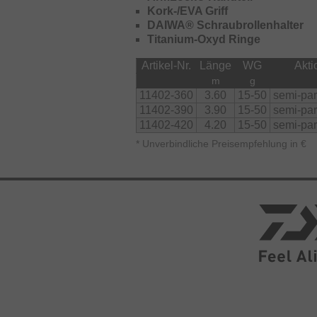
Kork-/EVA Griff
DAIWA® Schraubrollenhalter
Titanium-Oxyd Ringe
Artikel-Nr.
Länge
WG
Akti
m
g
11402-360
3.60
15-50
semi-par
11402-390
3.90
15-50
semi-par
11402-420
4.20
15-50
semi-par
*
Unverbindliche Preisempfehlung in €