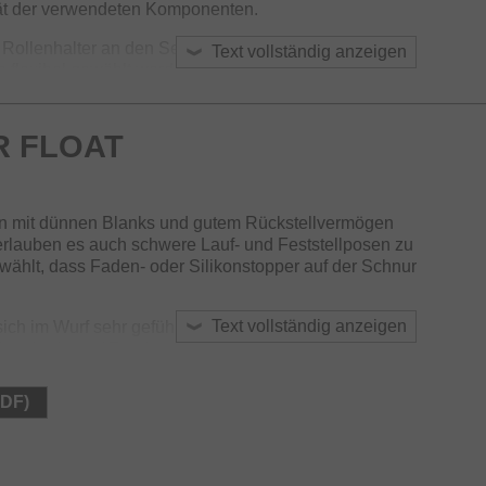
tät der verwendeten Komponenten.
Rollenhalter an den Sensor Float und Power Float
Text vollständig anzeigen
e flexibel gewählt werden und die Balance auf die
st werden.
 Ruten ist ausgezeichnet und ideal auf das Angeln mit
R FLOAT
 angepasst.
en mit dünnen Blanks und gutem Rückstellvermögen
 erlauben es auch schwere Lauf- und Feststellposen zu
wählt, dass Faden- oder Silikonstopper auf der Schnur
Text vollständig anzeigen
sich im Wurf sehr gefühlvoll auf und ermöglicht große
Naturköder auf Zander angesessen wird!
 Armlock Korkgriff für optimalen Komfort während des
PDF)