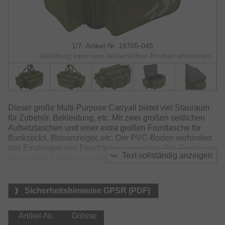
1/7: Artikel-Nr. 18705-045
Abbildung kann vom tatsächlichen Produkt abweichen.
Dieser große Multi-Purpose Carryall bietet viel Stauraum
für Zubehör, Bekleidung, etc. Mit zwei großen seitlichen
Aufsetztaschen und einer extra großen Fronttasche für
Banksticks, Bissanzeiger, etc. Der PVC-Boden verhindert
das Eindringen von Feuchtigkeit von unten. Die Tasche ist
Text vollständig anzeigen
so konzipiert, dass sie problemlos unter der Karpfenliege
verstaut werden kann.
Ausgestattet mit gepolstertem Schultergurt und
Sicherheitshinweise GPSR (PDF)
Tragegriffen.
Material:
Artikel-Nr.
Grösse
    Tasche:
