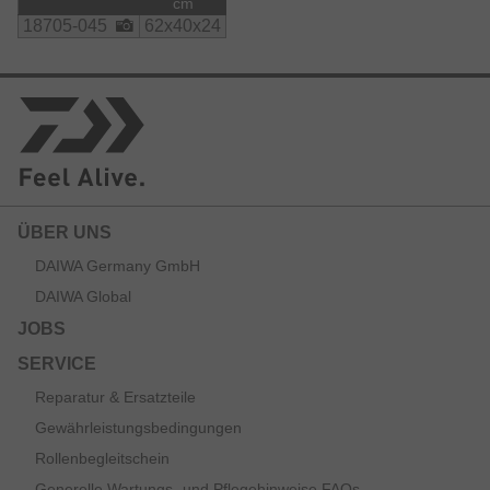
cm
        Polyester
18705-045
62x40x24
ÜBER UNS
DAIWA Germany GmbH
DAIWA Global
JOBS
SERVICE
Reparatur & Ersatzteile
Gewährleistungsbedingungen
Rollenbegleitschein
Generelle Wartungs- und Pflegehinweise FAQs