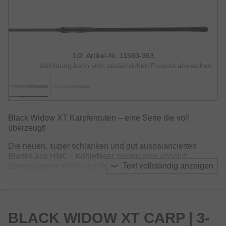
1/2: Artikel-Nr. 11583-363
Abbildung kann vom tatsächlichen Produkt abweichen.
Black Widow XT Karpfenruten – eine Serie die voll
überzeugt!
Die neuen, super schlanken und gut ausbalancierten
Blanks aus HMC+ Kohlefaser zeigen eine absolut
Text vollständig anzeigen
überzeugende Wurf- und Drillperformance und bieten
allzeit die volle Kontrolle. Die beiden Stalker Modelle in
10ft Länge decken die wichtigsten Bereiche des Short-
Range und Bootsangelns auf Karpfen ab. Die leichtere
Rute mit 2.00lb kann zum Angeln mit Schwimmbrot und
BLACK WIDOW XT CARP | 3-
Pose verwendet werden – da machen auch kleinere