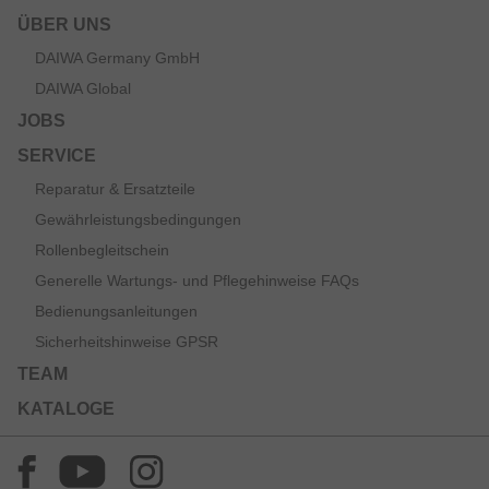
des modernen Karpfenangelns das passende Modell
bereit.
ÜBER UNS
DAIWA Germany GmbH
DAIWA Global
JOBS
SERVICE
Reparatur & Ersatzteile
Gewährleistungsbedingungen
Rollenbegleitschein
Generelle Wartungs- und Pflegehinweise FAQs
Bedienungsanleitungen
Sicherheitshinweise GPSR
TEAM
KATALOGE