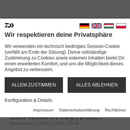
Wir respektieren deine Privatsphäre
BLACK WIDOW XT CARP
Wir verwenden ein technisch bedingtes Session-Cookie
(verfällt am Ende der Sitzung). Deine vollständige
Zustimmung zu Cookies sowie externen Inhalten bietet Dir
einen erweiterten Komfort, und uns die Möglichkeit dieses
Angebot zu verbessern.
ALLEM ZUSTIMMEN
ALLES ABLEHNEN
Sicherheitshinweise GPSR (PDF)
Konfiguration & Details
Modellausführungen: 4
Impressum
Datenschutzerklärung
Rechtliches
Black Widow XT Carp | 2-SECT.
Karpfenrute | 2.75lb | 3.00lb | 3.50lb