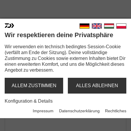
Wir respektieren deine Privatsphäre
CROSSCAST TELE CARP
Wir verwenden ein technisch bedingtes Session-Cookie
TELE-KARPFENRUTE | 2.75LB | 3.00LB |
(verfällt am Ende der Sitzung). Deine vollständige
3.50LB
Zustimmung zu Cookies sowie externen Inhalten bietet Dir
einen erweiterten Komfort, und uns die Möglichkeit dieses
Angebot zu verbessern.
ALLEM ZUSTIMMEN
ALLES ABLEHNEN
Konfiguration & Details
Impressum
Datenschutzerklärung
Rechtliches