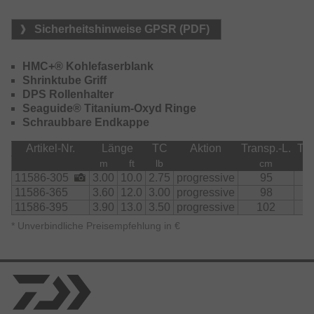
Sicherheitshinweise GPSR (PDF)
HMC+® Kohlefaserblank
Shrinktube Griff
DPS Rollenhalter
Seaguide® Titanium-Oxyd Ringe
Schraubbare Endkappe
Artikel-Nr.
Länge
TC
Aktion
Transp.-L.
Tei
m
ft
lb
cm
11586-305
3.00
10.0
2.75
progressive
95
6
11586-365
3.60
12.0
3.00
progressive
98
7
11586-395
3.90
13.0
3.50
progressive
102
7
*
Unverbindliche Preisempfehlung in €