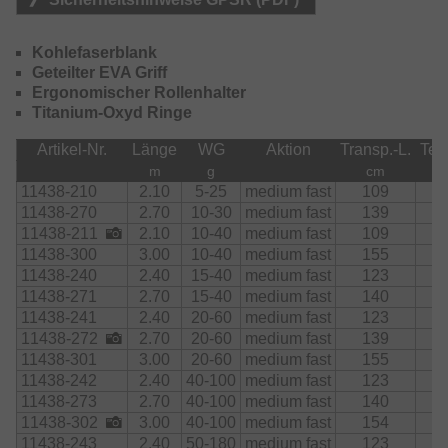
Kohlefaserblank
Geteilter EVA Griff
Ergonomischer Rollenhalter
Titanium-Oxyd Ringe
Artikel-Nr.
Länge
WG
Aktion
Transp.-L.
Teil
m
g
cm
11438-210
2.10
5-25
medium fast
109
2
11438-270
2.70
10-30
medium fast
139
2
11438-211
2.10
10-40
medium fast
109
2
11438-300
3.00
10-40
medium fast
155
2
11438-240
2.40
15-40
medium fast
123
2
11438-271
2.70
15-40
medium fast
140
2
11438-241
2.40
20-60
medium fast
123
2
11438-272
2.70
20-60
medium fast
139
2
11438-301
3.00
20-60
medium fast
155
2
11438-242
2.40
40-100
medium fast
123
2
11438-273
2.70
40-100
medium fast
140
2
11438-302
3.00
40-100
medium fast
154
2
11438-243
2.40
50-180
medium fast
123
2