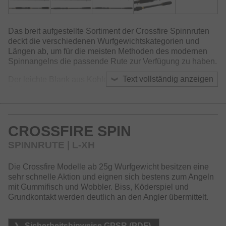
Das breit aufgestellte Sortiment der Crossfire Spinnruten
deckt die verschiedenen Wurfgewichtskategorien und
Längen ab, um für die meisten Methoden des modernen
Spinnangelns die passende Rute zur Verfügung zu haben.
Text vollständig anzeigen
Der leichte Blank aus Kohlefaser bietet eine, für dieses
Preissegment, hervorragende Aktion und hat sich als sehr
zuverlässig und widerstandsfähig erwiesen.
Ausgestattet mit Titanium-Oxyd Ringen und innovativem
CROSSFIRE SPIN
Rollenhalter passen die Crossfire Spinnruten optisch
perfekt zu unseren erfolgreichen Crossfire LT Rollen.
SPINNRUTE | L-XH
Die Crossfire Modelle ab 25g Wurfgewicht besitzen eine
sehr schnelle Aktion und eignen sich bestens zum Angeln
mit Gummifisch und Wobbler. Biss, Köderspiel und
Grundkontakt werden deutlich an den Angler übermittelt.
Sicherheitshinweise GPSR (PDF)