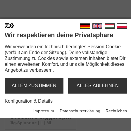
Wir respektieren deine Privatsphäre
CROSSFIRE SPINNING
Wir verwenden ein technisch bedingtes Session-Cookie
(verfällt am Ende der Sitzung). Deine vollständige
Modellausführungen: 4
Zustimmung zu Cookies sowie externen Inhalten bietet Dir
einen erweiterten Komfort, und uns die Möglichkeit dieses
Crossfire Spin
Angebot zu verbessern.
Spinnrute | L-XH
ALLEM ZUSTIMMEN
ALLES ABLEHNEN
Crossfire UL Spin
Spinnrute | UL
Konfiguration & Details
Impressum
Datenschutzerklärung
Rechtliches
Crossfire Jiggerspin
Jig-Spinnrute | L | ML