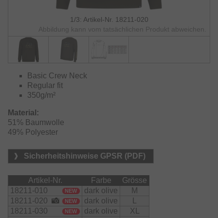
1/3: Artikel-Nr. 18211-020
Abbildung kann vom tatsächlichen Produkt abweichen.
Basic Crew Neck
Regular fit
350g/m²
Material:
51% Baumwolle

49% Polyester
Sicherheitshinweise GPSR (PDF)
Artikel-Nr.
Farbe
Grösse
18211-010
dark olive
M
NEW
18211-020
dark olive
L
NEW
18211-030
dark olive
XL
NEW