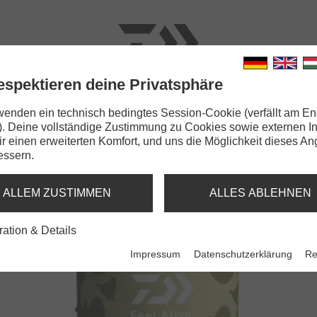
espektieren deine Privatsphäre
N
RUTEN
SCHNÜRE
KLEINTEILE
ZUBEHÖR
wenden ein technisch bedingtes Session-Cookie (verfällt am En
). Deine vollständige Zustimmung zu Cookies sowie externen I
Dir einen erweiterten Komfort, und uns die Möglichkeit dieses A
essern.
CKGAITER
N CAMO
ALLEM ZUSTIMMEN
ALLES ABLEHNEN
ration & Details
Impressum
Datenschutzerklärung
Re