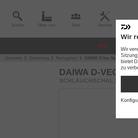
Suche
Über uns
Jobs
Service
Wir r
NEU
ROLLE
Wir ver
Sitzung
Startseite
Bekleidung
Neckgaiters
DAIWA D-Vec Neckgaiter
bietet 
zu verb
DAIWA D-VEC NE
SCHLAUCHSCHAL | GREE
Konfigu