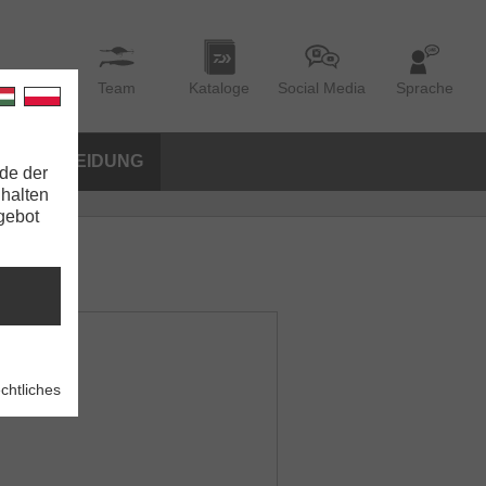
Team
Kataloge
Social Media
Sprache
BEKLEIDUNG
de der
nhalten
ngebot
chtliches