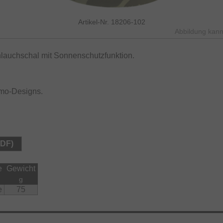
Artikel-Nr. 18206-102
Abbildung kann
hlauchschal mit Sonnenschutzfunktion.
amo-Designs.
PDF)
e
Gewicht
g
e
75