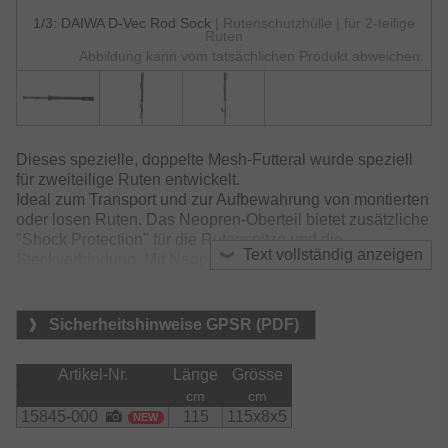
1/3: DAIWA D-Vec Rod Sock
| Rutenschutzhülle | für 2-teilige
Ruten
Abbildung kann vom tatsächlichen Produkt abweichen.
Dieses spezielle, doppelte Mesh-Futteral wurde speziell
für zweiteilige Ruten entwickelt.
Ideal zum Transport und zur Aufbewahrung von montierten
oder losen Ruten. Das Neopren-Oberteil bietet zusätzliche
"Shock Protection" für die Rutenspitze und die
Text vollständig anzeigen
Steckverbindung. Mit Neoprengurt zur Befestigung der
beiden Rutenteile. Zusätzlich verfügt das Futteral über
eine kleine Schlaufe, um die Rute hängend
aufzubewahren.
Sicherheitshinweise GPSR (PDF)
Eignet sich für zweiteilige Ruten von 2.10m bis 3.00m und
Artikel-Nr.
Länge
Grösse
für Startringe bis zu 30mm.
cm
cm
Material:
15845-000
115
115x8x5
NEW
Polyester