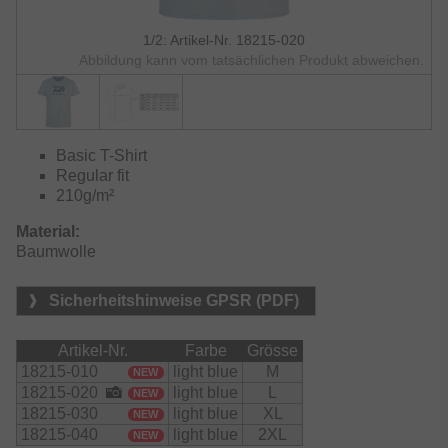
1/2: Artikel-Nr. 18215-020
Abbildung kann vom tatsächlichen Produkt abweichen.
Basic T-Shirt
Regular fit
210g/m²
Material:
Baumwolle
Sicherheitshinweise GPSR (PDF)
Artikel-Nr.
Farbe
Grösse
18215-010
light blue
M
NEW
18215-020
light blue
L
NEW
18215-030
light blue
XL
NEW
18215-040
light blue
2XL
NEW