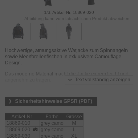
1/3: Artikel-Nr. 18869-020
Abbildung kann vom tatsächlichen Produkt abweichen.
Hochwertige, atmungsaktive Watjacke zum Spinnangeln
sowie Meerforellenfischen in exklusivem Camouflage
Design.
Das moderne Material macht die Jacke extrem leicht und
Text vollständig anzeigen
angenehm zu tragen.
Diese DAIWA Watjacke bietet ein hervorragendes Preis-
Leistungsverhältnis und mit einer Wassersäule von
Sicherheitshinweise GPSR (PDF)
10.000mm hohen Schutz vor eindringendem Wasser und
Wellen.
Artikel-Nr.
Farbe
Grösse
Die Ärmel wurden für speziell für hohe Bewegungsfreiheit
18869-010
grey camo
M
im Ellbogenbereich geschnitten und sorgen für optimale
18869-020
grey camo
L
Mobilität und Tragekomfort. Die eng ansitzenden
18869-030
grey camo
XL