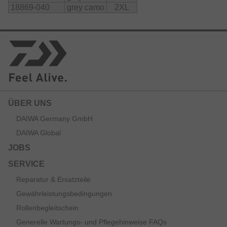
Bündchen aus Neopren verhindern das Eindringen von
18869-040
grey camo
2XL
Wasser und Wind über die Ärmel. Alle Reißverschlüsse
sind wasserabweisend und bieten sicheren Schutz für
Kleinteile in den beiden großen Brusttaschen.
Wassersäule: 10.000mm
Atmungsaktivität: 10.000
Größentabelle:
ÜBER UNS
M: Brustumfang 118cm, Länge 66cm
DAIWA Germany GmbH
L: Brustumfang 124cm, Länge 68cm
XL: Brustumfang 130cm, Länge 70cm
DAIWA Global
XXL: Brustumfang 136cm, Länge 72cm
JOBS
Material:
SERVICE
    Polyester
Reparatur & Ersatzteile
Gewährleistungsbedingungen
Rollenbegleitschein
Generelle Wartungs- und Pflegehinweise FAQs