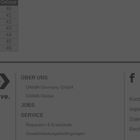
Grösse
ze Spikes (Studs) eingeschraubt werden, um die
40
n zu erhöhen (nicht im Lieferumfang enthalten).
41
42
43
44
45
46
ÜBER UNS
DAIWA Germany GmbH
DAIWA Global
Kont
JOBS
Imp
SERVICE
Date
Reparatur & Ersatzteile
Rech
Gewährleistungsbedingungen