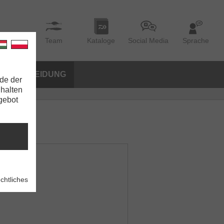
Team
Kataloge
Social Media
Sprache
BEKLEIDUNG
de der
nhalten
ngebot
chtliches