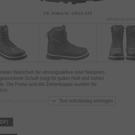
1/6: Artikel-Nr. 18518-343
Abbildung kann
eiteter Watschuh für atmungsaktive oder Neopren-
epolsterte Schaft sorgt für guten Halt und hohen
e. Die Ferse und die Zehenkappe wurden für
ärkt.
Text vollständig anzeigen
sfähig und trocknet schnell. Die spezielle Profilsohle
m Untergrund optimale Standfestigkeit. Die
A-Material sorgt für optimale Federung. Die
ieren auch bei der Angelei auf Meerforelle und Co. im
PDF)
nnenseite, um Wasser im Inneren schnell ablaufen zu