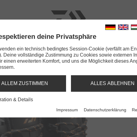
espektieren deine Privatsphäre
N
RUTEN
SCHNÜRE
KLEINTEILE
ZUBEHÖR
wenden ein technisch bedingtes Session-Cookie (verfällt am En
). Deine vollständige Zustimmung zu Cookies sowie externen I
O Boots
Dir einen erweiterten Komfort, und uns die Möglichkeit dieses A
essern.
DING PRO BOOTS
LSOHLE
ALLEM ZUSTIMMEN
ALLES ABLEHNEN
ration & Details
Impressum
Datenschutzerklärung
Re