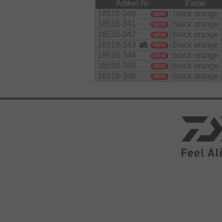
Artikel-Nr.
Farbe
Bei Bedarf können in die Sohle kur
18518-340
black orange
NEW
Standfestigkeit auf rutschigen Felse
18518-341
black orange
NEW
18518-342
black orange
NEW
Material:
18518-343
black orange
NEW
Polyester
18518-344
black orange
NEW
18518-345
black orange
NEW
18518-346
black orange
NEW