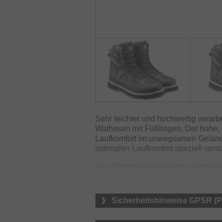
Sehr leichter und hochwertig verarb
Wathosen mit Füßlingen. Der hohe, g
Laufkomfort im unwegsamen Geländ
optimalen Laufkomfort speziell verst
Das Obermaterial ist sehr widerstand
aus Gummi bietet auch bei rutschige
Mittelsohle aus einem speziellen EV
Schnürösen aus ABS-Material korrod
Sicherheitshinweise GPSR (
Salzwasser nicht. Mit Ösen an der I
lassen.