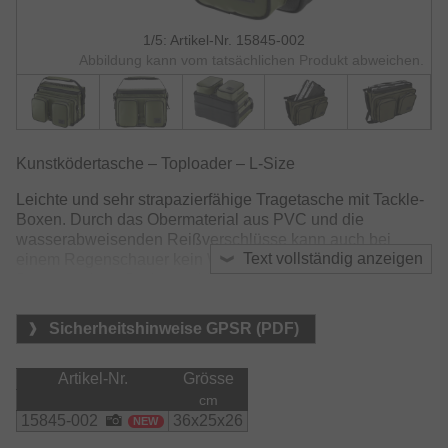
1/5: Artikel-Nr. 15845-002
Abbildung kann vom tatsächlichen Produkt abweichen.
Kunstködertasche – Toploader – L-Size
Leichte und sehr strapazierfähige Tragetasche mit Tackle-
Boxen. Durch das Obermaterial aus PVC und die
wasserabweisenden Reißverschlüsse kann auch bei
Text vollständig anzeigen
einem Regenschauer kein Wasser ins Innere eindringen.
Der gummierte Boden verhindert zudem das Eindringen
von Wasser von unten. Die Anti-Slip-Pads am Boden
verhindern ein leichtes Verrutschen der Tasche im Boot.
Sicherheitshinweise GPSR (PDF)
Die beiden kleinen Fronttaschen mit den Maßen 20 x 13 x
6cm bieten zusätzlichen Stauraum für Zubehör.
Artikel-Nr.
Grösse
cm
Das zusätzliche vordere, große Frontabteil bietet Platz für
15845-002
36x25x26
NEW
eine große LR D-VEC-Box oder für zwei LS-Boxen.