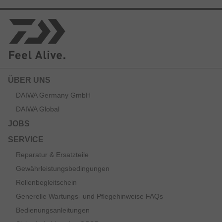
Die Tasche wird inklusive zwei original LR D-VEC-Boxen
im Hauptfach geliefert.
Mit gepolstertem Schultergurt.
Material:
90% PVC

10% Polyester
ÜBER UNS
DAIWA Germany GmbH
DAIWA Global
JOBS
SERVICE
Reparatur & Ersatzteile
Gewährleistungsbedingungen
Rollenbegleitschein
Generelle Wartungs- und Pflegehinweise FAQs
Bedienungsanleitungen