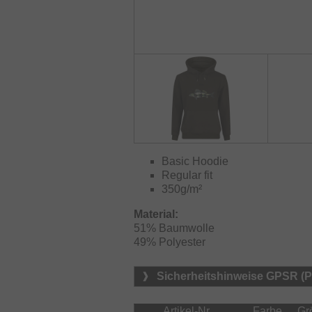
Basic Hoodie
Regular fit
350g/m²
Material:
51% Baumwolle

49% Polyester
Sicherheitshinweise GPSR (
Artikel-Nr.
Farbe
Gr