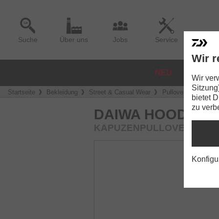
Suche
Über uns
Jobs
Service
Wir r
NEU
ROLLE
Wir ver
Sitzung
Startseite
Bekleidung
Street & Casual Wear
Pullover & Hoodies
bietet 
zu verb
DAIWA HOODIE Z
KAPUZENPULLOVER | DAR
Konfigu