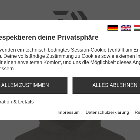
espektieren deine Privatsphäre
N
RUTEN
SCHNÜRE
KLEINTEILE
ZUBEHÖR
wenden ein technisch bedingtes Session-Cookie (verfällt am En
). Deine vollständige Zustimmung zu Cookies sowie externen I
DAIWA Hoodie Zander
Dir einen erweiterten Komfort, und uns die Möglichkeit dieses A
essern.
ANDER
K OLIVE
ALLEM ZUSTIMMEN
ALLES ABLEHNEN
ration & Details
Impressum
Datenschutzerklärung
Re