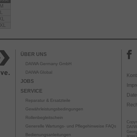
M
L
XL
XL
ÜBER UNS
DAIWA Germany GmbH
DAIWA Global
Kont
JOBS
Imp
SERVICE
Date
Reparatur & Ersatzteile
Rech
Gewährleistungsbedingungen
Rollenbegleitschein
Copyr
Generelle Wartungs- und Pflegehinweise FAQs
DAIW
Georg
Bedienungsanleitungen
8099