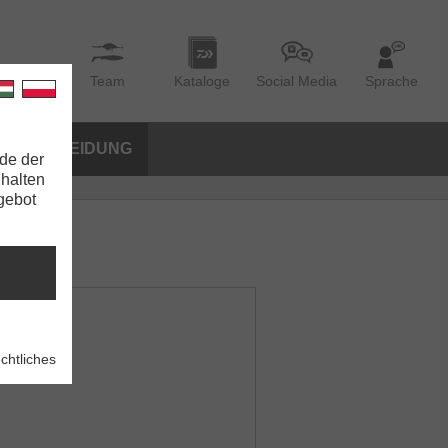
Team
Kataloge
Social Media
Sprache
BEKLEIDUNG
de der
nhalten
ngebot
chtliches