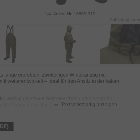
1/4: Artikel-Nr. 18865-310
Abbildung kann
s lange erprobten, zweiteiligen Winteranzug mit
 weiterentwickelt – ideal für den Ansitz in der kalten
ke verfügt über zwei Seitentaschen und eine große
Text vollständig anzeigen
m Reißverschluss. Die Bündchen an den Ärmeln
gen von Regen und Kälte während des Drills.
zt Abschlüsse mit Klettverschluss und zwei tiefe
PDF)
schlüssen für schnellen Zugang. Die elastischen
en Wegstrecken optimalen Tragekomfort.