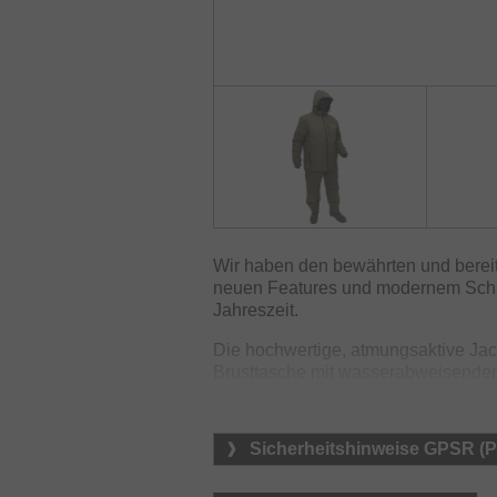
Wir haben den bewährten und bereit
neuen Features und modernem Schnitt
Jahreszeit.
Die hochwertige, atmungsaktive Jac
Brusttasche mit wasserabweisende
verhindern zuverlässig das Eindrin
Die hochgeschnittene Latzhose besit
Sicherheitshinweise GPSR (
Seitentaschen mit magnetischen Ver
Hosenträger bieten auch bei länger