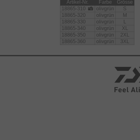
Artikel-Nr.
Farbe
Grösse
Das Obermaterial ist sehr geräuscha
18865-310
olivgrün
S
18865-320
olivgrün
M
Hochwertiges Innenfutter (200
18865-330
olivgrün
L
Getapte Nähte
18865-340
olivgrün
XL
Wassersäule 5000mm/3000m
18865-350
olivgrün
2XL
Atmungsaktiv
18865-360
olivgrün
3XL
Material:
    Obermaterial:

        Nylon

    Innenfutter:

        Polyester