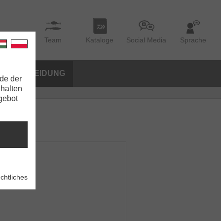
Team
Kataloge
Social Media
Sprache
BEKLEIDUNG
de der
nhalten
ngebot
chtliches