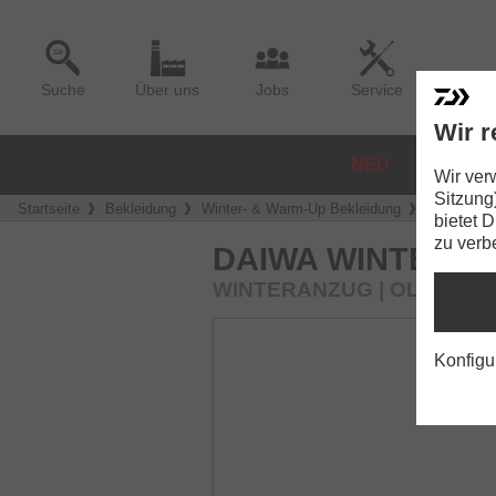
Suche
Über uns
Jobs
Service
Wir r
NEU
ROLLE
Wir ver
Sitzung
Startseite
Bekleidung
Winter- & Warm-Up Bekleidung
DAIWA Win
bietet 
zu verb
DAIWA WINTER C
WINTERANZUG | OLIVGRÜ
Konfigu