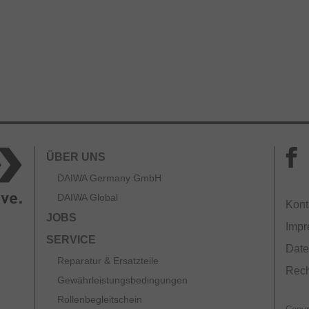
rm und lässt sich leicht von Verschmutzung reinigen.
g/m²)
m
ÜBER UNS
DAIWA Germany GmbH
DAIWA Global
Kont
JOBS
Imp
SERVICE
Date
Reparatur & Ersatzteile
Rech
Gewährleistungsbedingungen
Rollenbegleitschein