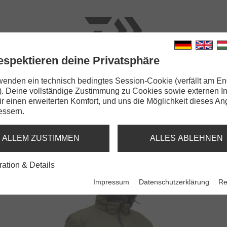
espektieren deine Privatsphäre
N
RUTEN
SCHNÜRE
KLEINTEILE
ZUBEHÖR
wenden ein technisch bedingtes Session-Cookie (verfällt am En
). Deine vollständige Zustimmung zu Cookies sowie externen I
ter Carp Suit
Dir einen erweiterten Komfort, und uns die Möglichkeit dieses A
essern.
ARP SUIT
N
ALLEM ZUSTIMMEN
ALLES ABLEHNEN
ration & Details
Impressum
Datenschutzerklärung
Re