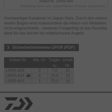
Artikel-Nr. 14905-604
Abbildung kann vom tatsächlichen Produkt abweichen.
Hochwertiger Karabiner im Japan-Style. Durch den extrem
weiten Bogen wird insbesondere die Aktion von Wobblern
nicht eingeschränkt – besserer Fangerfolg ist das Resultat.
Ideal für das leichte bis mittelschwere Angeln.
Sicherheitshinweise GPSR (PDF)
Artikel-Nr.
Wb.-Gr.
Tragkr.
Inhalt
kg
Stk.
14905-608
8
7.0
10
14905-604
4
15.0
10
14905-601
1
25.0
10