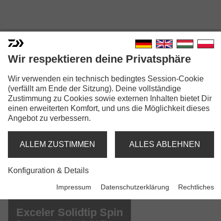
Wir respektieren deine Privatsphäre
EXCELER SPINNING
Wir verwenden ein technisch bedingtes Session-Cookie
(verfällt am Ende der Sitzung). Deine vollständige
Zustimmung zu Cookies sowie externen Inhalten bietet Dir
einen erweiterten Komfort, und uns die Möglichkeit dieses
Angebot zu verbessern.
ALLEM ZUSTIMMEN
ALLES ABLEHNEN
Modellausführungen: 4
Exceler Spin
Konfiguration & Details
Spinnrute | LM | M | MH | H
Impressum
Datenschutzerklärung
Rechtliches
Exceler Solidtip Spin