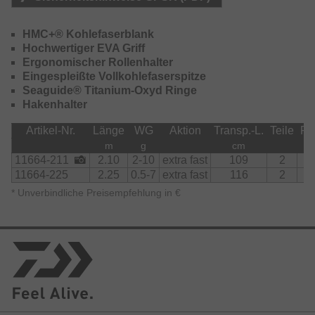
HMC+® Kohlefaserblank
Hochwertiger EVA Griff
Ergonomischer Rollenhalter
Eingespleißte Vollkohlefaserspitze
Seaguide® Titanium-Oxyd Ringe
Hakenhalter
Artikel-Nr.
Länge
WG
Aktion
Transp.-L.
Teile
Ri
m
g
cm
11664-211
2.10
2-10
extra fast
109
2
11664-225
2.25
0.5-7
extra fast
116
2
*
Unverbindliche Preisempfehlung in €