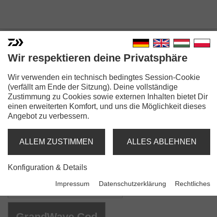
Wir respektieren deine Privatsphäre
GRANDWAVE SEA
Wir verwenden ein technisch bedingtes Session-Cookie
(verfällt am Ende der Sitzung). Deine vollständige
Zustimmung zu Cookies sowie externen Inhalten bietet Dir
einen erweiterten Komfort, und uns die Möglichkeit dieses
Angebot zu verbessern.
ALLEM ZUSTIMMEN
ALLES ABLEHNEN
Modellausführungen: 5
Konfiguration & Details
GrandWave Pollock
Impressum
Datenschutzerklärung
Rechtliches
Pilkrute | M
GrandWave Cod