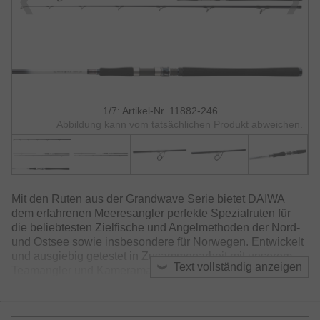
1/7: Artikel-Nr. 11882-246
Abbildung kann vom tatsächlichen Produkt abweichen.
Mit den Ruten aus der Grandwave Serie bietet DAIWA
dem erfahrenen Meeresangler perfekte Spezialruten für
die beliebtesten Zielfische und Angelmethoden der Nord-
und Ostsee sowie insbesondere für Norwegen. Entwickelt
und ausgiebig getestet in Zusammenarbeit mit unserem
Text vollständig anzeigen
Teamangler und Kameramann Arne Seiberlich, ist hier
eine außergewöhnliche Serie hochwertiger Spezialruten
entstanden. Exklusive DAIWA Technologie in den Blanks,
hochwertige Komponenten und höchste