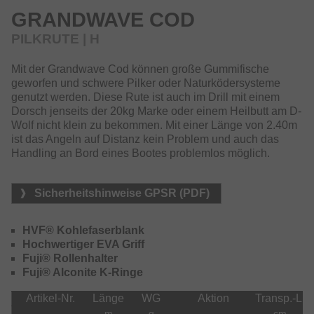
Verarbeitungsqualität sorgen für höchste Zuverlässigkeit
GRANDWAVE COD
und Performance.
PILKRUTE | H
Mit der Grandwave Cod können große Gummifische
geworfen und schwere Pilker oder Naturködersysteme
genutzt werden. Diese Rute ist auch im Drill mit einem
Dorsch jenseits der 20kg Marke oder einem Heilbutt am D-
Wolf nicht klein zu bekommen. Mit einer Länge von 2.40m
ist das Angeln auf Distanz kein Problem und auch das
Handling an Bord eines Bootes problemlos möglich.
Sicherheitshinweise GPSR (PDF)
HVF® Kohlefaserblank
Hochwertiger EVA Griff
Fuji® Rollenhalter
Fuji® Alconite K-Ringe
Artikel-Nr.
Länge
WG
Aktion
Transp.-L.
m
g
cm