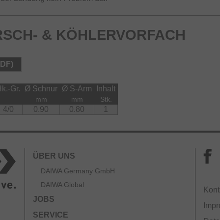
SCH- & KÖHLERVORFACH
PDF)
k.-Gr.
Ø Schnur
Ø S-Arm
Inhalt
mm
mm
Stk.
4/0
0.90
0.80
1
ÜBER UNS
DAIWA Germany GmbH
DAIWA Global
Kont
JOBS
Imp
SERVICE