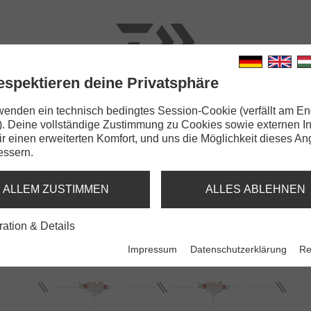
espektieren deine Privatsphäre
N
RUTEN
SCHNÜRE
KLEINTEILE
ZUBEHÖR
wenden ein technisch bedingtes Session-Cookie (verfällt am En
). Deine vollständige Zustimmung zu Cookies sowie externen I
GrandWave Dorsch- & Köhlervorfach
Dir einen erweiterten Komfort, und uns die Möglichkeit dieses A
essern.
SCH- & KÖHLERVORFACH
ALLEM ZUSTIMMEN
ALLES ABLEHNEN
Köhlervorfach
GrandWave Dorsch- & K
ration & Details
mit Fischhaut | weiss
Impressum
Datenschutzerklärung
Re