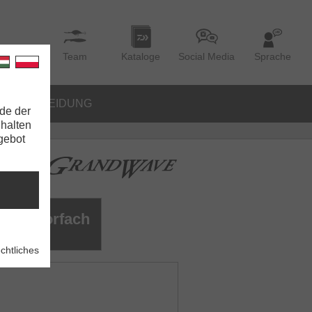
Team
Kataloge
Social Media
Sprache
BEKLEIDUNG
de der
nhalten
ngebot
öhlervorfach
chtliches