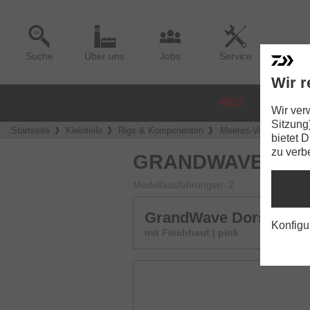
Suche
Über uns
Jobs
Service
Wir r
NEU
ROLLE
Wir ver
Sitzung
Startseite
Kleinteile
Rigs & Komponenten
Meeres-Vorfächer
bietet 
zu verb
GRANDWAVE DOR
Modellausführungen: 2
GrandWave Dorsch- & 
Konfigu
mit Fischhaut | pink