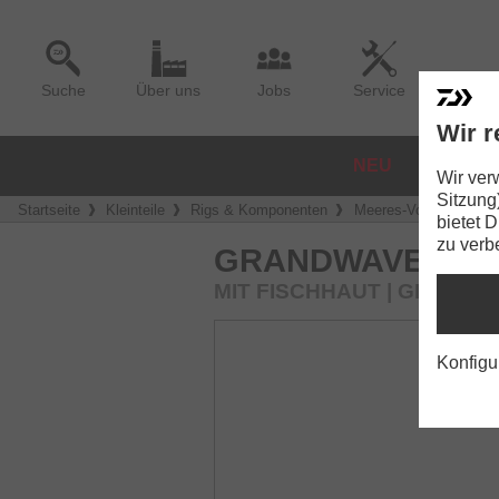
Suche
Über uns
Jobs
Service
Wir r
NEU
ROLLE
Wir ver
Sitzung
Startseite
Kleinteile
Rigs & Komponenten
Meeres-Vorfächer
bietet 
zu verb
GRANDWAVE HER
MIT FISCHHAUT | GLOW
Konfigu