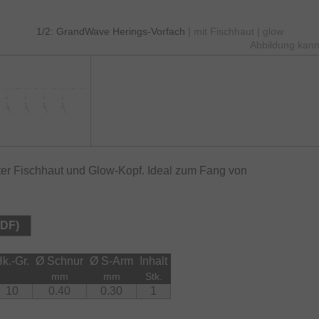
1/2: GrandWave Herings-Vorfach
| mit Fischhaut | glow
Abbildung kann
ter Fischhaut und Glow-Kopf. Ideal zum Fang von
PDF)
k.-Gr.
Ø Schnur
Ø S-Arm
Inhalt
mm
mm
Stk.
10
0.40
0.30
1