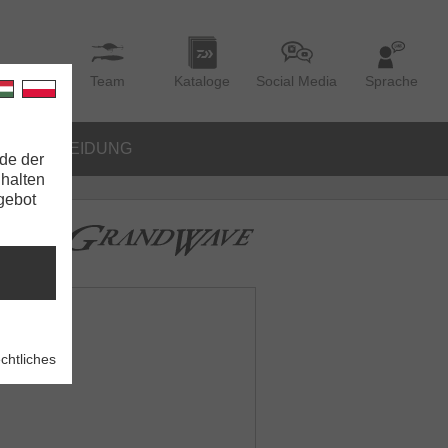
Team
Kataloge
Social Media
Sprache
BEKLEIDUNG
de der
nhalten
ngebot
chtliches