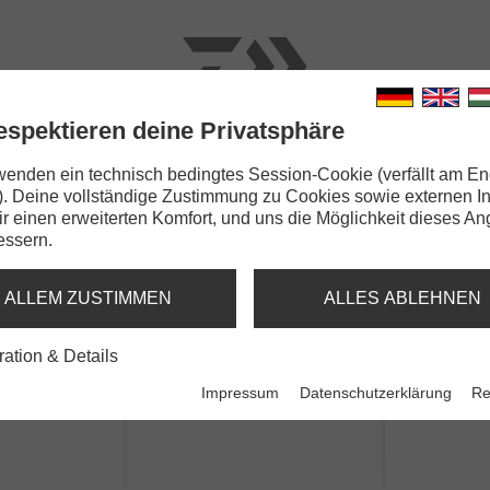
espektieren deine Privatsphäre
N
RUTEN
SCHNÜRE
KLEINTEILE
ZUBEHÖR
wenden ein technisch bedingtes Session-Cookie (verfällt am En
). Deine vollständige Zustimmung zu Cookies sowie externen I
GrandWave Herings-Vorfach
Dir einen erweiterten Komfort, und uns die Möglichkeit dieses A
essern.
INGS-VORFACH
ALLEM ZUSTIMMEN
ALLES ABLEHNEN
ration & Details
Impressum
Datenschutzerklärung
Re