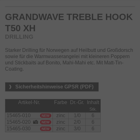
GRANDWAVE TREBLE HOOK
T50 XH
DRILLING
Starker Drilling für Norwegen auf Heilbutt und Großdorsch
sowie für die Warmwasserangelei mit kleineren Poppern
und Stickbaits auf Bonito, Mahi-Mahi etc. Mit Matt-Tin-
Coating.
Sicherheitshinweise GPSR (PDF)
Artikel-Nr.
Farbe
Dr.-Gr.
Inhalt
Stk.
15465-010
zinc
1/0
6
NEW
15465-020
zinc
2/0
6
NEW
15465-030
zinc
3/0
6
NEW