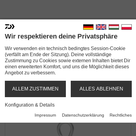
Wir respektieren deine Privatsphäre
GRANDWAVE TREBLE HOOK
Wir verwenden ein technisch bedingtes Session-Cookie
(verfällt am Ende der Sitzung). Deine vollständige
Modellausführungen: 2
Zustimmung zu Cookies sowie externen Inhalten bietet Dir
einen erweiterten Komfort, und uns die Möglichkeit dieses
GrandWave Treble Hook T50 XH
Angebot zu verbessern.
Drilling
ALLEM ZUSTIMMEN
ALLES ABLEHNEN
GrandWave Treble Hook T60 XXH
Konfiguration & Details
Drilling
Impressum
Datenschutzerklärung
Rechtliches