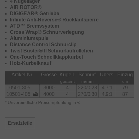
4 Kugellager
Diese "klassiche" Rolle mit Holzkurbelknauf eignet sich
AIR ROTOR®
als echtes Allroundmodell insbesondere zum Feedern,
DIGIGEAR® Getriebe
Barbenfischen, Stalker Angeln wie auch zum
Infinite Anti-Reverse® Rücklaufsperre
Spinnfischen.
ATD™ Bremssystem
Cross Wrap® Schnurverlegung
Aluminiumspule
Distance Control Schnurclip
Twist Buster® II Schnurlaufröllchen
One-Touch Schnellklappkurbel
Holz-Kurbelknauf
Artikel-Nr.
Grösse
Kugell.
Schnurf.
Übers.
Einzug
B
gesamt
m/mm
cm
10501-305
3000
4
220/0.28
4.7:1
79
10501-405
4000
4
270/0.30
4.9:1
87
*
Unverbindliche Preisempfehlung in €
Ersatzteile