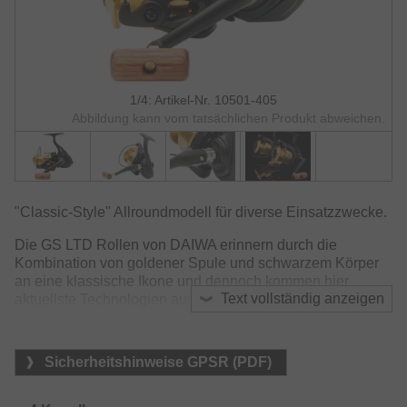
1/4: Artikel-Nr. 10501-405
Abbildung kann vom tatsächlichen Produkt abweichen.
"Classic-Style" Allroundmodell für diverse Einsatzzwecke.
Die GS LTD Rollen von DAIWA erinnern durch die
Kombination von goldener Spule und schwarzem Körper
an eine klassische Ikone und dennoch kommen hier
Text vollständig anzeigen
aktuellste Technologien aus dem Hause DAIWA zum
Einsatz.
Besonders hervorzuheben ist der seidenweiche Lauf der
Sicherheitshinweise GPSR (PDF)
GS LTD. Der Air Rotor in Verbindung mit dem Digigear
Getriebe sorgen für absolute Laufruhe.