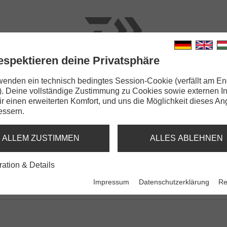
espektieren deine Privatsphäre
N
RUTEN
SCHNÜRE
KLEINTEILE
ZUBEHÖR
wenden ein technisch bedingtes Session-Cookie (verfällt am En
). Deine vollständige Zustimmung zu Cookies sowie externen I
tom | 137SP
Dir einen erweiterten Komfort, und uns die Möglichkeit dieses A
essern.
TOM | 137SP
ND
ALLEM ZUSTIMMEN
ALLES ABLEHNEN
ration & Details
Impressum
Datenschutzerklärung
Re