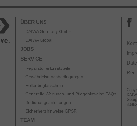
ÜBER UNS
DAIWA Germany GmbH
DAIWA Global
Kont
JOBS
Imp
SERVICE
Date
Reparatur & Ersatzteile
Rech
Gewährleistungsbedingungen
Rollenbegleitschein
Copyr
Generelle Wartungs- und Pflegehinweise FAQs
DAIW
Georg
Bedienungsanleitungen
8099
Sicherheitshinweise GPSR
TEAM
KATALOGE