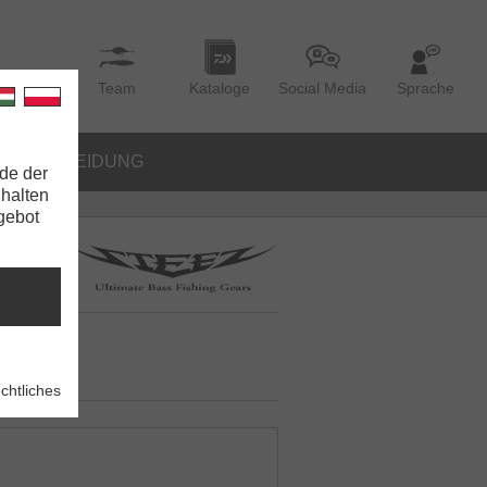
Team
Kataloge
Social Media
Sprache
BEKLEIDUNG
de der
nhalten
ngebot
chtliches