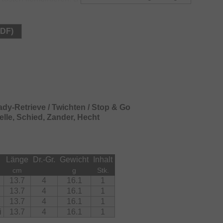
tion und sehr hohen Wurfweiten vereint genau diese
ts zu einem echten Geheimtipp entwickelt. Der vordere
inen SaqSas Wirbel im Köder angebracht und
PDF)
ischverlust im Drill. Das innere Weight-Oscillation-
le Handhabung mit SaqSas Coating beschichtet. Das
 im Inneren läuft geräuschlos auf der SaqSas-
auch bei starken Rutenschlägen absolut geräuschlos.
 dünn, leicht und unauffällig und ermöglicht eine sehr
 Wurfweiten.
dy-Retrieve / Twichten / Stop & Go
relle, Schied, Zander, Hecht
Länge
Dr.-Gr.
Gewicht
Inhalt
cm
g
Stk.
13.7
4
16.1
1
13.7
4
16.1
1
13.7
4
16.1
1
i
13.7
4
16.1
1