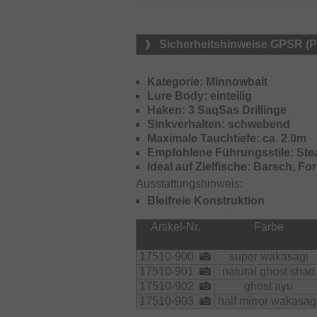
Verbindung mit der Silent Konstruk
Aspekte und hat sich in Japan berei
und hintere Drilling werden über e
Sicherheitshinweise GPSR (
verhindern durch die freie Rotation F
System wurde ebenfalls für optima
Kategorie: Minnowbait
Maglock Version S Tungsten Gewicht
Lure Body: einteilig
Schiene und stabilisiert den Köder 
Haken: 3 SaqSas Drillinge
Die spezielle Tauchschaufel ist sehr
Sinkverhalten: schwebend
konstante Köderaktion mit besseren
Maximale Tauchtiefe: ca. 2.0m
Ein echter Ausnahmeköder!
Empfohlene Führungsstile: Stea
Ideal auf Zielfische: Barsch, Fo
Ausstattungshinweis:
Bleifreie Konstruktion
Artikel-Nr.
Farbe
17510-900
super wakasagi
17510-901
natural ghost shad
17510-902
ghost ayu
17510-903
half mirror wakasag