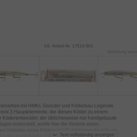
1/6: Artikel-Nr. 17510-901
Abbildung kann
menarbeit mit HMKL Gründer und Köderbau-Legende
reint 3 Hauptelemente, die diesen Köder zu einem
Köderentwickler, der üblicherweise nur handgebaute
lagen entwickelt, wollte hier die Vorteile eines
 Vorteilen eines Köders mit Plastikkörper für höhere
Text vollständig anzeigen
Kosten kombinieren. Der sehr schlanke Köder in