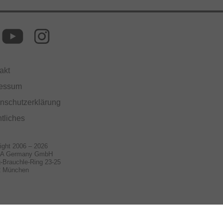
akt
ressum
nschutzerklärung
tliches
ight 2006 – 2026
A Germany GmbH
-Brauchle-Ring 23-25
2 München