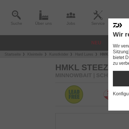
Suche
Über uns
Jobs
Service
Wir r
NEU
ROLLE
Wir ver
Sitzung
Startseite
Kleinteile
Kunstköder
Hard Lures
HMKL Steez Cus
bietet 
zu verb
HMKL STEEZ CUS
MINNOWBAIT | SCHWEBE
Konfigu