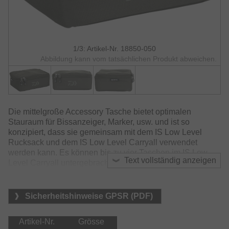
1/3: Artikel-Nr. 18850-050
Abbildung kann vom tatsächlichen Produkt abweichen.
Die mittelgroße Accessory Tasche bietet optimalen
Stauraum für Bissanzeiger, Marker, usw. und ist so
konzipiert, dass sie gemeinsam mit dem IS Low Level
Rucksack und dem IS Low Level Carryall verwendet
werden kann. Es können bis zu vier Taschen im IS Low
Text vollständig anzeigen
Level Carryall untergebracht werden.
Die Dimensionen der Medium Accessory Tasche sind so
gestaltet, dass darin auch die gebräuchlichsten Tackle-
Sicherheitshinweise GPSR (PDF)
Boxen passgenau untergebracht werden können.
Mit Innenfutter aus PVC zum schnellen Reinigen.
Artikel-Nr.
Grösse