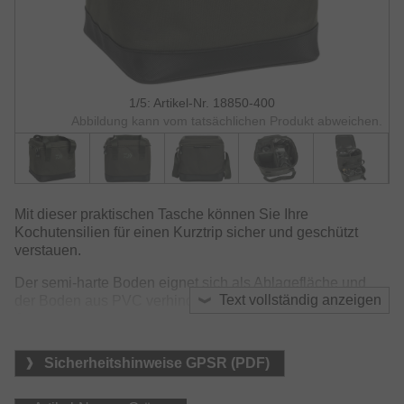
1/5: Artikel-Nr. 18850-400
Abbildung kann vom tatsächlichen Produkt abweichen.
Mit dieser praktischen Tasche können Sie Ihre
Kochutensilien für einen Kurztrip sicher und geschützt
verstauen.
Der semi-harte Boden eignet sich als Ablagefläche und
Text vollständig anzeigen
der Boden aus PVC verhindert das Eindringen von
Staunässe von unten.
Das Hauptfach ist in drei Segmente unterteilt, um
Sicherheitshinweise GPSR (PDF)
Campingkocher, Kessel und Gaskartusche separat zu
lagern. Zwei Innenfächer sind mit Thermofolie isoliert, um