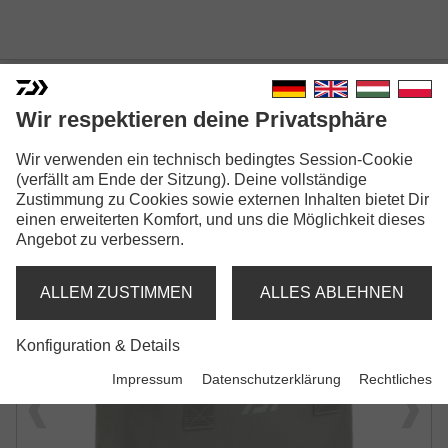
Wir respektieren deine Privatsphäre
INFINITY® SYSTEM BREW &
Wir verwenden ein technisch bedingtes Session-Cookie
(verfällt am Ende der Sitzung). Deine vollständige
OVERNIGHT COOK BAG
Zustimmung zu Cookies sowie externen Inhalten bietet Dir
einen erweiterten Komfort, und uns die Möglichkeit dieses
AUFBEWAHRUNGSTASCHE | FÜR KOCH-
Angebot zu verbessern.
UND CAMPING-ZUBEHÖR
ALLEM ZUSTIMMEN
ALLES ABLEHNEN
Konfiguration & Details
Impressum
Datenschutzerklärung
Rechtliches