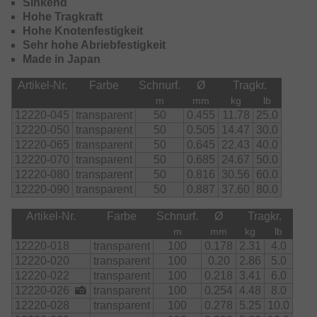
Sinkend
Hohe Tragkraft
Hohe Knotenfestigkeit
Sehr hohe Abriebfestigkeit
Made in Japan
Artikel-Nr.
Farbe
Schnurf.
Ø
Tragkr.
m
mm
kg
lb
12220-045
transparent
50
0.455
11.78
25.0
12220-050
transparent
50
0.505
14.47
30.0
12220-065
transparent
50
0.645
22.43
40.0
12220-070
transparent
50
0.685
24.67
50.0
12220-080
transparent
50
0.816
30.56
60.0
12220-090
transparent
50
0.887
37.60
80.0
Artikel-Nr.
Farbe
Schnurf.
Ø
Tragkr.
m
mm
kg
lb
12220-018
transparent
100
0.178
2.31
4.0
12220-020
transparent
100
0.20
2.86
5.0
12220-022
transparent
100
0.218
3.41
6.0
12220-026
transparent
100
0.254
4.48
8.0
12220-028
transparent
100
0.278
5.25
10.0