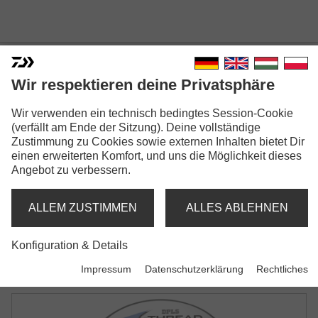
J-THREADS DPLS
Wir respektieren deine Privatsphäre
Modellausführungen: 3
Wir verwenden ein technisch bedingtes Session-Cookie
(verfällt am Ende der Sitzung). Deine vollständige
J-Threads DPLS
Zustimmung zu Cookies sowie externen Inhalten bietet Dir
Monofilschnur | khaki gold
einen erweiterten Komfort, und uns die Möglichkeit dieses
Angebot zu verbessern.
J-Threads DPLS
Monofilschnur | pink
ALLEM ZUSTIMMEN
ALLES ABLEHNEN
Konfiguration & Details
J-Threads DPLS
Monofilschnur | gray
Impressum
Datenschutzerklärung
Rechtliches