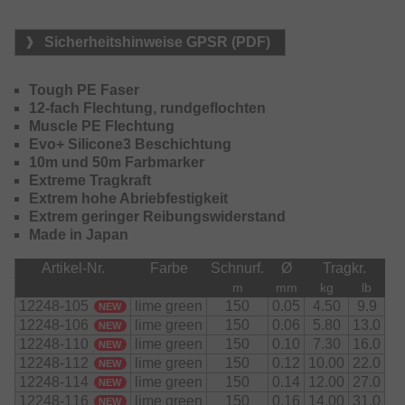
ermöglicht, die im Inneren gegenüber herkömmlichen 12-
Braid-Flechtungen nahezu keine Hohlräume erzeugt und
Sicherheitshinweise GPSR (PDF)
somit die Aufnahme von Wasser und Feuchtigkeit deutlich
reduziert – die Haltbarkeit wird erheblich erhöht.
Tough PE Faser
Dank der Verwendung einer neuen "Tough PE"-Faser, die
12-fach Flechtung, rundgeflochten
etwas dicker und runder ist als herkömmliche PE-Fasern,
Muscle PE Flechtung
werden Tragkraft und speziell die Abriebsfestigkeit um
Evo+ Silicone3 Beschichtung
über 50% erhöht. Dies bietet insbesondere beim Angeln in
10m und 50m Farbmarker
risikoreichen Strukturen eine höhere Beständigkeit.
Extreme Tragkraft
Extrem hohe Abriebfestigkeit
Die neue "EVO+ Silicone3"-Beschichtung sorgt für eine
Extrem geringer Reibungswiderstand
extrem glatte Oberfläche, die sich nahezu wie eine
Made in Japan
monofile Schnur anfühlt und die Reibung beim Wurf sowie
die Geräuschentwicklung reduziert.
Artikel-Nr.
Farbe
Schnurf.
Ø
Tragkr.
m
mm
kg
lb
12248-105
lime green
150
0.05
4.50
9.9
NEW
12248-106
lime green
150
0.06
5.80
13.0
NEW
12248-110
lime green
150
0.10
7.30
16.0
NEW
12248-112
lime green
150
0.12
10.00
22.0
NEW
12248-114
lime green
150
0.14
12.00
27.0
NEW
12248-116
lime green
150
0.16
14.00
31.0
NEW