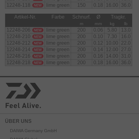
12248-118
lime green
150
0.18
16.00
36.0
NEW
Artikel-Nr.
Farbe
Schnurf.
Ø
Tragkr.
m
mm
kg
lb
12248-206
lime green
200
0.06
5.80
13.0
NEW
12248-210
lime green
200
0.10
7.30
16.0
NEW
12248-212
lime green
200
0.12
10.00
22.0
NEW
12248-214
lime green
200
0.14
12.00
27.0
NEW
12248-216
lime green
200
0.16
14.00
31.0
NEW
12248-218
lime green
200
0.18
16.00
36.0
NEW
ÜBER UNS
DAIWA Germany GmbH