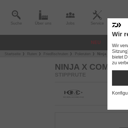
Suche
Über uns
Jobs
Service
Wir r
NEU
ROLLE
Wir ver
Sitzung
Startseite
Ruten
Friedfischruten
Poleruten
Ninja X Compact
bietet 
zu verb
NINJA X COMPAC
STIPPRUTE
Konfigu