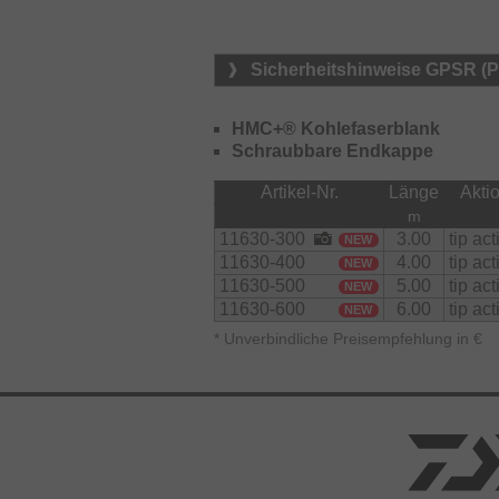
Mit einer Transportlänge von nur 42
nahezu jeder Angeltasche verstauen
Sicherheitshinweise GPSR (
schnelle Fangen von Köderfischen a
Rute eine hohe Stabilität und Zuverl
erwarten.
HMC+® Kohlefaserblank
Schraubbare Endkappe
Artikel-Nr.
Länge
Akti
m
11630-300
3.00
tip act
NEW
11630-400
4.00
tip act
NEW
11630-500
5.00
tip act
NEW
11630-600
6.00
tip act
NEW
*
Unverbindliche Preisempfehlung in €