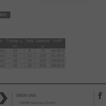
cm lässt sich die Ninja X Compact Pole problemlos in
 – perfekt für den spontanen Angelausflug oder das
PDF)
m Wasser. Trotz ihrer kompakten Maße bietet die
ässigkeit, wie sie ambitionierte Friedfischangler
on
Transp.-L.
Teile
Gewicht
UVP
*
cm
g
ion
42
9
75
46.00 €
ion
42
12
130
61.00 €
ion
42
15
210
83.00 €
ion
42
18
315
98.00 €
ÜBER UNS
DAIWA Germany GmbH