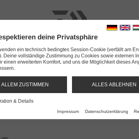
espektieren deine Privatsphäre
N
RUTEN
SCHNÜRE
KLEINTEILE
ZUBEHÖR
wenden ein technisch bedingtes Session-Cookie (verfällt am En
). Deine vollständige Zustimmung zu Cookies sowie externen I
 Pole
Dir einen erweiterten Komfort, und uns die Möglichkeit dieses A
essern.
T POLE
ALLEM ZUSTIMMEN
ALLES ABLEHNEN
ration & Details
Impressum
Datenschutzerklärung
Re