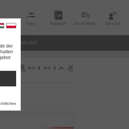
Team
Kataloge
Social Media
Sprache
BEKLEIDUNG
de der
nhalten
ngebot
chtliches