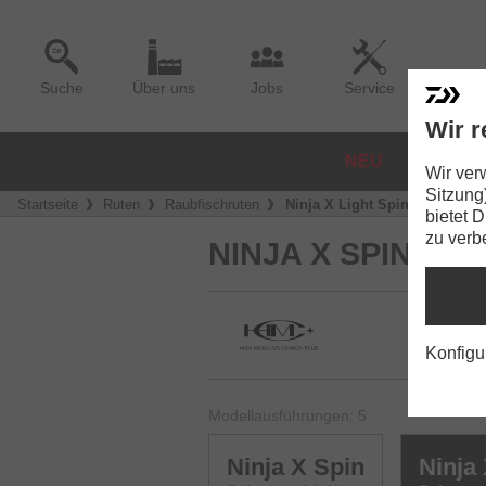
Suche
Über uns
Jobs
Service
Wir r
NEU
ROLLE
Wir ver
Sitzung
Startseite
Ruten
Raubfischruten
Ninja X Light Spin
bietet 
zu verb
NINJA X SPINNIN
Konfigu
Modellausführungen: 5
Ninja X Spin
Ninja 