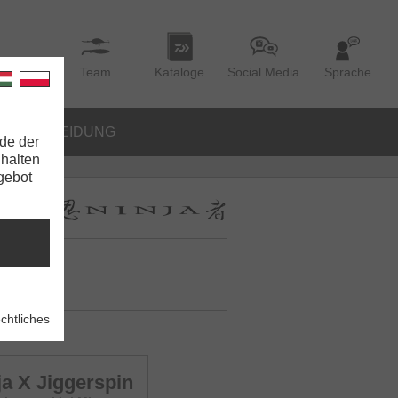
Team
Kataloge
Social Media
Sprache
BEKLEIDUNG
de der
nhalten
ngebot
chtliches
ja X Jiggerspin