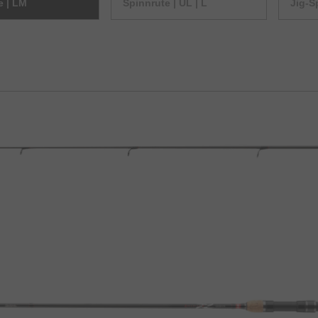
e | LM
Spinnrute | UL | L
Jig-S