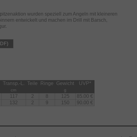
pitzenaktion wurden speziell zum Angeln mit kleineren
nern entwickelt und machen im Drill mit Barsch,
gur.
PDF)
Transp.-L.
Teile
Ringe
Gewicht
UVP
*
cm
g
117
2
8
125
85.00 €
132
2
9
150
90.00 €