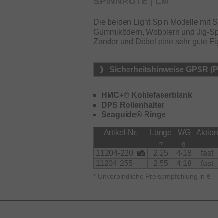
SPINNRUTE | LM
Die beiden Light Spin Modelle mit S
Gummiködern, Wobblern und Jig-Spin
Zander und Döbel eine sehr gute Fi
Sicherheitshinweise GPSR (
HMC+® Kohlefaserblank
DPS Rollenhalter
Seaguide® Ringe
Artikel-Nr.
Länge
WG
Aktion
m
g
11204-220
2.25
4-18
fast
11204-255
2.55
4-18
fast
*
Unverbindliche Preisempfehlung in €