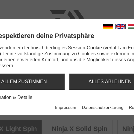
espektieren deine Privatsphäre
N
RUTEN
SCHNÜRE
KLEINTEILE
ZUBEHÖR
wenden ein technisch bedingtes Session-Cookie (verfällt am En
). Deine vollständige Zustimmung zu Cookies sowie externen I
Dir einen erweiterten Komfort, und uns die Möglichkeit dieses A
essern.
G
ALLEM ZUSTIMMEN
ALLES ABLEHNEN
ration & Details
Impressum
Datenschutzerklärung
Re
X Light Spin
Ninja X Solid Spin
Nin