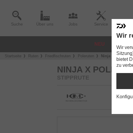
Suche
Über uns
Jobs
Service
Wir r
NEU
ROLLE
Wir ver
Sitzung
Startseite
Ruten
Friedfischruten
Poleruten
Ninja X Pole
bietet 
zu verb
NINJA X POLE
STIPPRUTE
Konfigu