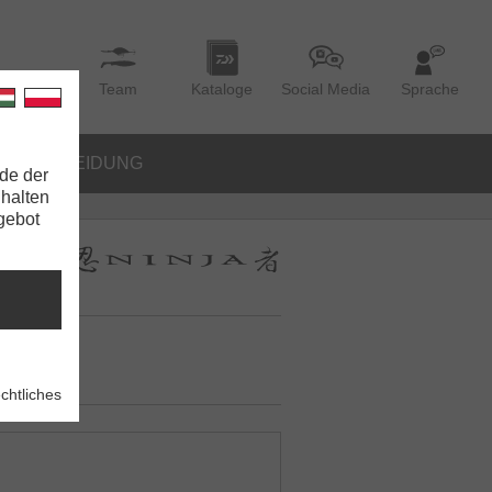
Team
Kataloge
Social Media
Sprache
BEKLEIDUNG
de der
nhalten
ngebot
chtliches