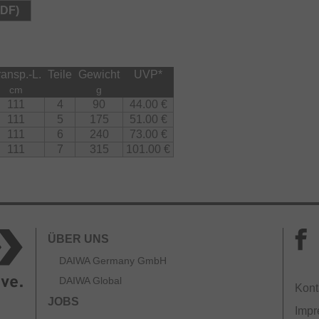
PDF)
ransp.-L.
Teile
Gewicht
UVP
*
cm
g
111
4
90
44.00 €
111
5
175
51.00 €
111
6
240
73.00 €
111
7
315
101.00 €
ÜBER UNS
DAIWA Germany GmbH
DAIWA Global
Kont
JOBS
Imp