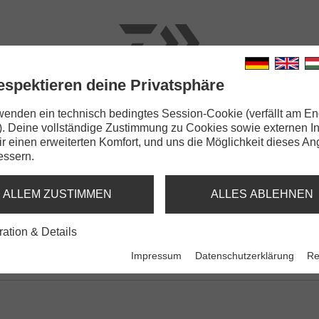
espektieren deine Privatsphäre
N
RUTEN
SCHNÜRE
KLEINTEILE
ZUBEHÖR
wenden ein technisch bedingtes Session-Cookie (verfällt am En
). Deine vollständige Zustimmung zu Cookies sowie externen I
Dir einen erweiterten Komfort, und uns die Möglichkeit dieses A
essern.
ALLEM ZUSTIMMEN
ALLES ABLEHNEN
ration & Details
Impressum
Datenschutzerklärung
Re