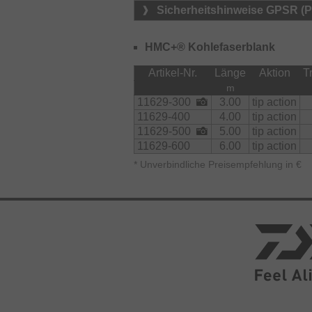
Sicherheitshinweise GPSR (
HMC+® Kohlefaserblank
Artikel-Nr.
Länge
Aktion
T
m
11629-300
3.00
tip action
11629-400
4.00
tip action
11629-500
5.00
tip action
11629-600
6.00
tip action
*
Unverbindliche Preisempfehlung in €