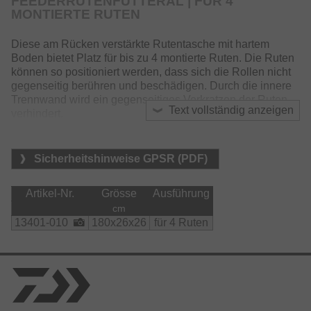
FEEDERRUTENFUTTERAL | FÜR 4
MONTIERTE RUTEN
Diese am Rücken verstärkte Rutentasche mit hartem
Boden bietet Platz für bis zu 4 montierte Ruten. Die Ruten
können so positioniert werden, dass sich die Rollen nicht
gegenseitig berühren und beschädigen. Durch die innere
Trennwand wird ein gegenseitiges Verkratzen der Ruten
Text vollständig anzeigen
verhindert.
Drei Außentaschen bieten Platz für einen Schirm, sowie
für Quiverspitzen und Banksticks.
Sicherheitshinweise GPSR (PDF)
Ausgestattet mit gepolstertem Schultergurt und Neopren-
Griffen.
Artikel-Nr.
Grösse
Ausführung
cm
Material:
13401-010
180x26x26
für 4 Ruten
    Tasche:

        Nylon