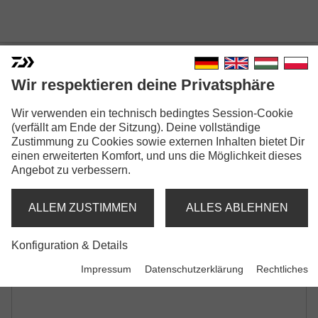
Wir respektieren deine Privatsphäre
Wir verwenden ein technisch bedingtes Session-Cookie
N'ZON ROD BAG
(verfällt am Ende der Sitzung). Deine vollständige
Zustimmung zu Cookies sowie externen Inhalten bietet Dir
Modellausführungen: 2
einen erweiterten Komfort, und uns die Möglichkeit dieses
Angebot zu verbessern.
N'Zon 2 Rod Bag
Feederrutenfutteral | für 2 montierte Ruten
ALLEM ZUSTIMMEN
ALLES ABLEHNEN
N'Zon 4 Rod Bag
Konfiguration & Details
Feederrutenfutteral | für 4 montierte Ruten
Impressum
Datenschutzerklärung
Rechtliches