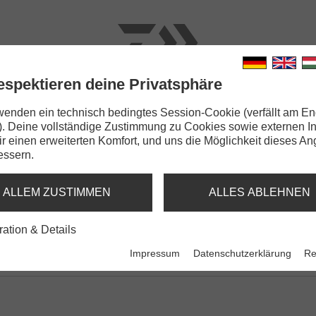
espektieren deine Privatsphäre
N
RUTEN
SCHNÜRE
KLEINTEILE
ZUBEHÖR
wenden ein technisch bedingtes Session-Cookie (verfällt am En
). Deine vollständige Zustimmung zu Cookies sowie externen I
ssory Case Set
Dir einen erweiterten Komfort, und uns die Möglichkeit dieses A
essern.
SSORY CASE SET
ALLEM ZUSTIMMEN
ALLES ABLEHNEN
Case Set
N'Zon EVA Accessory Case Se
ration & Details
Zubehörboxen-Set | XL-Size
Impressum
Datenschutzerklärung
Re