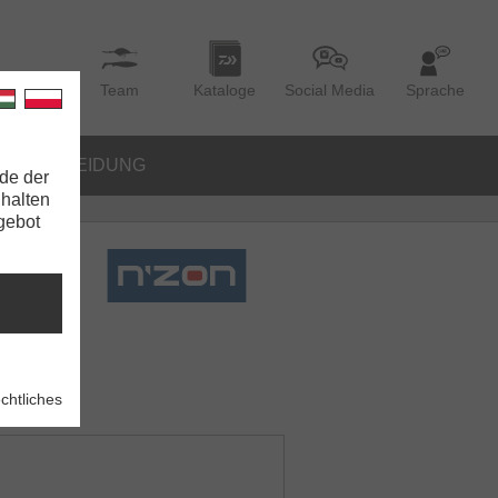
Team
Kataloge
Social Media
Sprache
BEKLEIDUNG
de der
nhalten
ngebot
t
chtliches