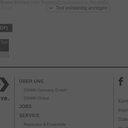
n Boxen können zum Transport passgenau in die große
Text vollständig anzeigen
m Rand.
PDF)
 Set
.
ÜBER UNS
DAIWA Germany GmbH
DAIWA Global
Kont
JOBS
Imp
SERVICE
Date
Reparatur & Ersatzteile