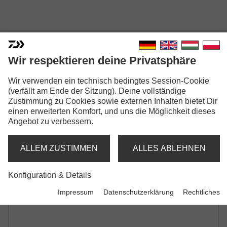
Wir respektieren deine Privatsphäre
Wir verwenden ein technisch bedingtes Session-Cookie
N'ZON EVA FEEDER REST
(verfällt am Ende der Sitzung). Deine vollständige
Zustimmung zu Cookies sowie externen Inhalten bietet Dir
Modellausführungen: 2
einen erweiterten Komfort, und uns die Möglichkeit dieses
Angebot zu verbessern.
N'Zon Eva Feeder Rest
Feederrutenablage | gerade
ALLEM ZUSTIMMEN
ALLES ABLEHNEN
N'Zon Eva Feeder Rest
Konfiguration & Details
Feederrutenablage | gebogen
Impressum
Datenschutzerklärung
Rechtliches