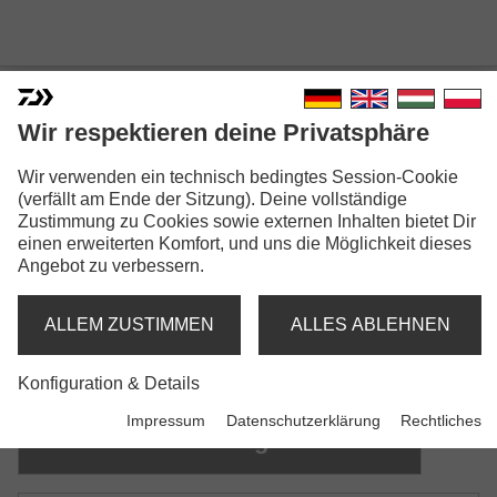
Wir respektieren deine Privatsphäre
Wir verwenden ein technisch bedingtes Session-Cookie
N'ZON KESCHERSTANGE
(verfällt am Ende der Sitzung). Deine vollständige
Zustimmung zu Cookies sowie externen Inhalten bietet Dir
Modellausführungen: 3
einen erweiterten Komfort, und uns die Möglichkeit dieses
Angebot zu verbessern.
N'Zon Kescherstange Feeder Pro
ALLEM ZUSTIMMEN
ALLES ABLEHNEN
N'Zon Kescherstange Feeder
Konfiguration & Details
Impressum
Datenschutzerklärung
Rechtliches
N'Zon Kescherstange Extension