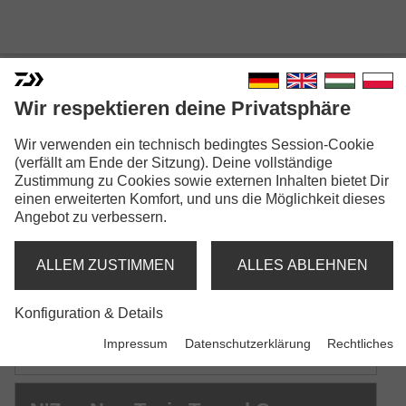
Wir respektieren deine Privatsphäre
Wir verwenden ein technisch bedingtes Session-Cookie
N'ZON CAGE FEEDERS
(verfällt am Ende der Sitzung). Deine vollständige
Zustimmung zu Cookies sowie externen Inhalten bietet Dir
Modellausführungen: 5
einen erweiterten Komfort, und uns die Möglichkeit dieses
Angebot zu verbessern.
N'Zon Non-Toxic Cage Feeder
Offener Futterkorb
ALLEM ZUSTIMMEN
ALLES ABLEHNEN
N'Zon Non-Toxic Distance Cage
Konfiguration & Details
Feeder
Impressum
Datenschutzerklärung
Rechtliches
Weitwurf-Futterkorb