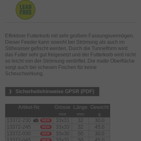
Effektiver Futterkorb mit sehr großem Fassungsvermögen.
Dieser Feeder kann sowohl bei Strömung als auch im
Stillwasser gefischt werden. Durch die Tunnelform wird
das Futter sehr gut freigesetzt und der Futterkorb wird nicht
so leicht von der Strömung verdriftet. Die matte Oberfläche
sorgt auch bei scheuen Fischen für keine
Scheuchwirkung.
Sicherheitshinweise GPSR (PDF)
Artikel-Nr.
Grösse
Länge
Gewicht
mm
mm
g
13372-230
33x31
32
30.0
NEW
13372-245
33x33
32
45.0
NEW
13372-030
33x30
50
30.0
NEW
13372-045
33x31
50
45.0
NEW