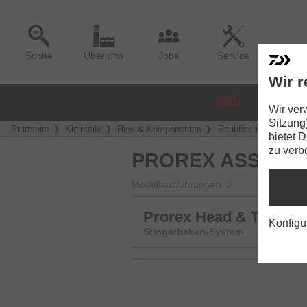
Suche
Über uns
Jobs
Service
Wir r
NEU
ROLLE
Wir ver
Sitzung
Startseite
Kleinteile
Rigs & Komponenten
Raubfischvorfächer &
bietet 
zu verb
PROREX ASSIST 
Modellausführungen: 3
Prorex Head & Tail Sti
Konfigu
Stingerhaken-System