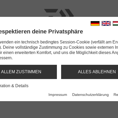
espektieren deine Privatsphäre
N
RUTEN
SCHNÜRE
KLEINTEILE
ZUBEHÖR
wenden ein technisch bedingtes Session-Cookie (verfällt am En
). Deine vollständige Zustimmung zu Cookies sowie externen I
 -Komponenten
Prorex Double Stinger
Dir einen erweiterten Komfort, und uns die Möglichkeit dieses A
essern.
STINGER
ALLEM ZUSTIMMEN
ALLES ABLEHNEN
nger
Prorex Tail Stinger
Prorex Doub
ration & Details
Stingerhaken-System
Stingerhaken-Sy
Impressum
Datenschutzerklärung
Re