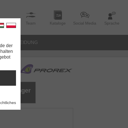
Team
Kataloge
Social Media
Sprache
BEKLEIDUNG
de der
nhalten
ngebot
le Stinger
stem
chtliches