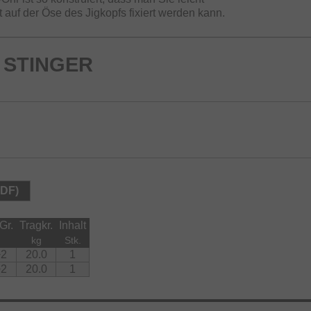
auf der Öse des Jigkopfs fixiert werden kann.
 STINGER
PDF)
Gr.
Tragkr.
Inhalt
kg
Stk.
+2
20.0
1
+2
20.0
1