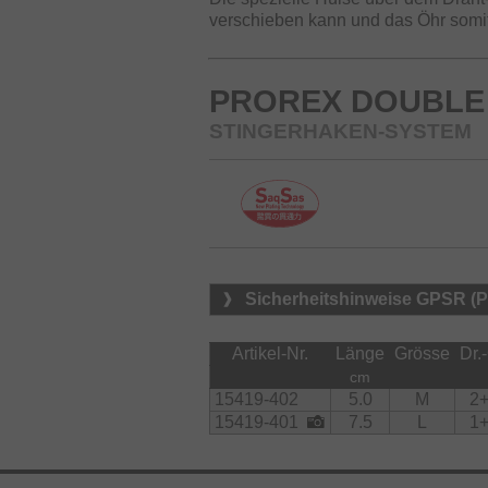
verschieben kann und das Öhr somit 
PROREX DOUBLE
STINGERHAKEN-SYSTEM
Sicherheitshinweise GPSR (
Artikel-Nr.
Länge
Grösse
Dr.-
cm
15419-402
5.0
M
2
15419-401
7.5
L
1